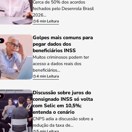
Cerca de 50% dos acordos
fechados pelo Desenrola Brasil
2026…
6 min Leitura
Golpes mais comuns para
pegar dados dos
beneficiários INSS
Muitos criminosos podem ter
acesso a dados reais dos
beneficiários…
4 min Leitura
Discussão sobre juros do
consignado INSS só volta
com Selic em 10,5%;
entenda o cenário
CNPS adia a discussão sobre a
redução da taxa de…
5 min Leitura