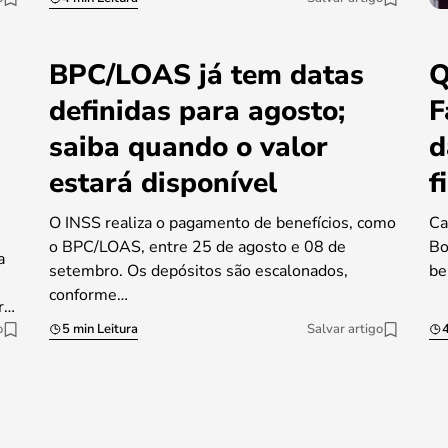
BPC/LOAS já tem datas
Q
definidas para agosto;
F
saiba quando o valor
d
estará disponível
f
O INSS realiza o pagamento de benefícios, como
Ca
o BPC/LOAS, entre 25 de agosto e 08 de
Bo
a
setembro. Os depósitos são escalonados,
be
conforme…
r…
o
5 min Leitura
Salvar artigo
4