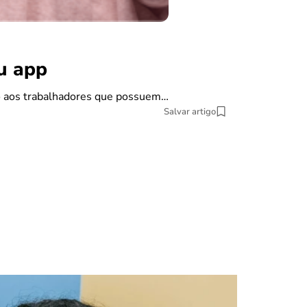
benefícios
Carta de
ou app
Se você pretende
do aos trabalhadores que possuem…
9 min Leitura
Salvar artigo