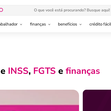
rabalhador
finanças
benefícios
crédito fáci
de
INSS
,
FGTS
e
finanças