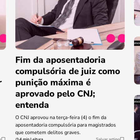
Fim da aposentadoria
compulsória de juiz como
r
punição máxima é
aprovado pelo CNJ;
entenda
O CNJ aprovou na terça-feira (4) o fim da
aposentadoria compulsória para magistrados
que cometem delitos graves.
o
4 min Leitura
Salvar artigo