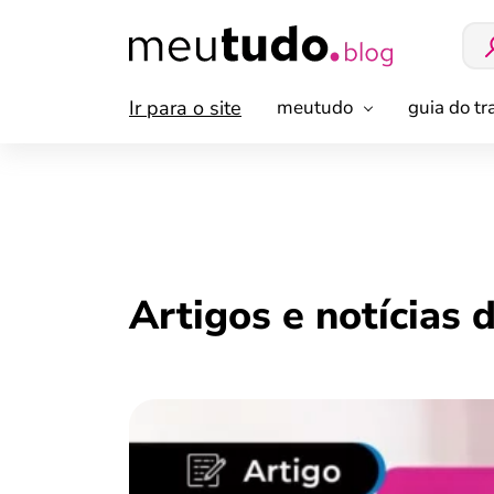
Ir para o site
meutudo
guia do t
Artigos e notícias 