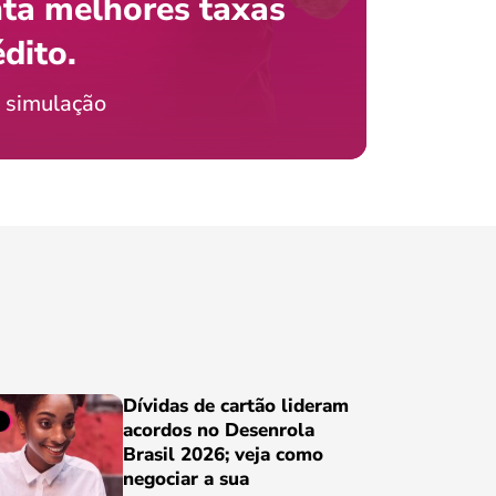
ta melhores taxas
que e
 com o celular?
édito.
preci
icia Jordão
 simulação
Conheça
Dívidas de cartão lideram
acordos no Desenrola
Brasil 2026; veja como
negociar a sua