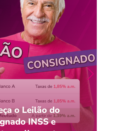
ça o Leilão do
ignado INSS e
Entre
onsultar saldo do FGTS pelo C