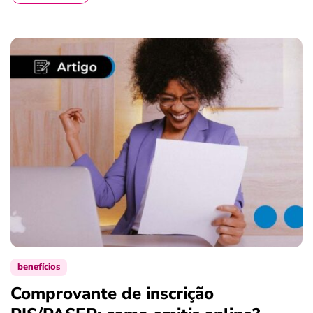
benefícios
Comprovante de inscrição
S