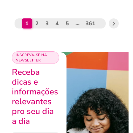
1
2
3
4
5
…
361
INSCREVA-SE NA
NEWSLETTER
Receba
dicas e
informações
relevantes
pro seu dia
a dia