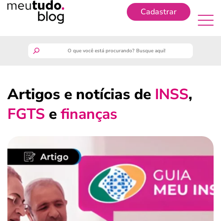
Cadastrar
Cadastrar
meutudo
Artigos e notícias de
INSS
,
guia do trabalhador
FGTS
e
finanças
finanças
benefícios
crédito fácil
últimas notícias