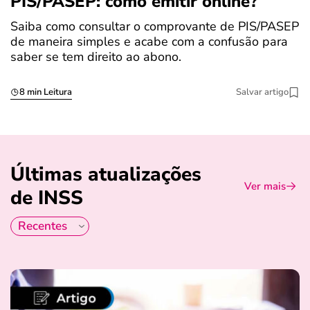
PIS/PASEP: como emitir online?
c
Saiba como consultar o comprovante de PIS/PASEP
O
de maneira simples e acabe com a confusão para
é
saber se tem direito ao abono.
u
8 min Leitura
Salvar artigo
Últimas atualizações
Ver mais
de INSS