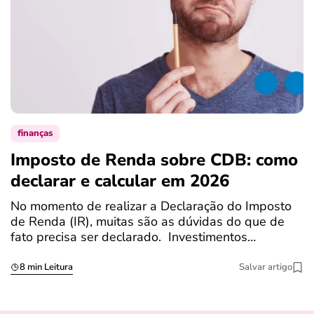
finanças
Imposto de Renda sobre CDB: como
N
declarar e calcular em 2026
a
No momento de realizar a Declaração do Imposto
T
de Renda (IR), muitas são as dúvidas do que de
c
fato precisa ser declarado. Investimentos…
c
8 min Leitura
Salvar artigo