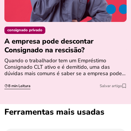
consignado privado
A empresa pode descontar
N
Consignado na rescisão​?
t
Quando o trabalhador tem um Empréstimo
N
Consignado CLT ativo e é demitido, uma das
l
dúvidas mais comuns é saber se a empresa pode…
e
s
8 min Leitura
Salvar artigo
Ferramentas mais usadas