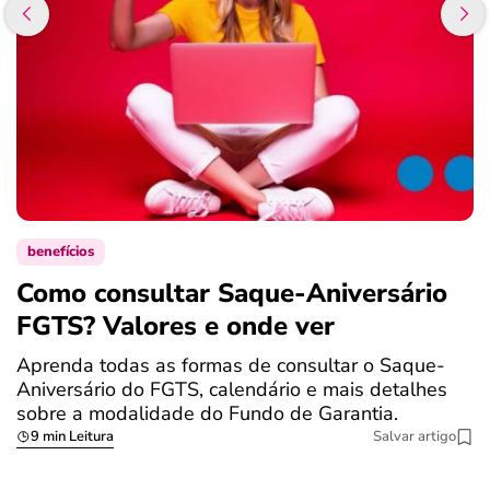
benefícios
Como consultar Saque-Aniversário
S
FGTS? Valores e onde ver
a
Aprenda todas as formas de consultar o Saque-
O
Aniversário do FGTS, calendário e mais detalhes
é
sobre a modalidade do Fundo de Garantia.
a
9 min Leitura
Salvar artigo