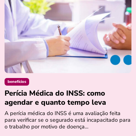
benefícios
Perícia Médica do INSS: como
D
agendar e quanto tempo leva
a
s
A perícia médica do INSS é uma avaliação feita
para verificar se o segurado está incapacitado para
O
o trabalho por motivo de doença…
I
q