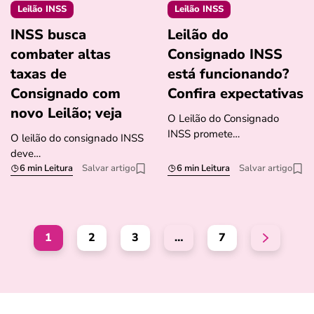
Leilão INSS
Leilão INSS
INSS busca
Leilão do
combater altas
Consignado INSS
taxas de
está funcionando?
Consignado com
Confira expectativas
novo Leilão; veja
O Leilão do Consignado
INSS promete…
O leilão do consignado INSS
deve…
6 min Leitura
Salvar artigo
6 min Leitura
Salvar artigo
1
2
3
…
7