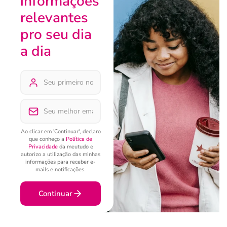
informações
relevantes
pro seu dia
a dia
Ao clicar em 'Continuar', declaro
que conheço a
Política de
Privacidade
da meutudo e
autorizo a utilização das minhas
informações para receber e-
mails e notificações.
Continuar