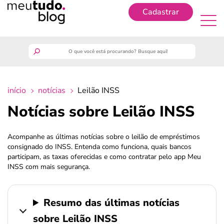
Cadastrar
Cadastrar
meutudo
início
notícias
Leilão INSS
guia do trabalhador
Notícias sobre Leilão INSS
finanças
Acompanhe as últimas notícias sobre o leilão de empréstimos
consignado do INSS. Entenda como funciona, quais bancos
benefícios
participam, as taxas oferecidas e como contratar pelo app Meu
INSS com mais segurança.
crédito fácil
Resumo das últimas notícias
últimas notícias
sobre Leilão INSS