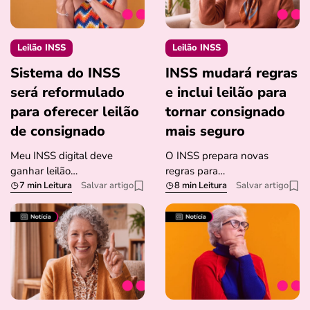
Leilão INSS
Leilão INSS
Sistema do INSS
INSS mudará regras
será reformulado
e inclui leilão para
para oferecer leilão
tornar consignado
de consignado
mais seguro
Meu INSS digital deve
O INSS prepara novas
ganhar leilão…
regras para…
7 min Leitura
Salvar artigo
8 min Leitura
Salvar artigo