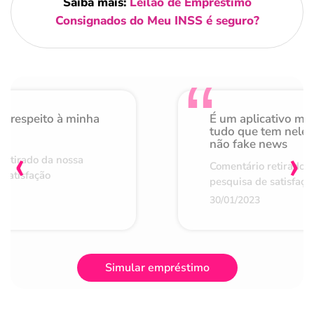
Saiba mais:
Leilão de Empréstimo
Consignados do Meu INSS é seguro?
o respeito à minha
É um aplicativo mu
de
tudo que tem nele 
não fake news
‹
›
retirado da nossa
Comentário retirado 
 satisfação
pesquisa de satisfaçã
30/01/2023
Simular empréstimo