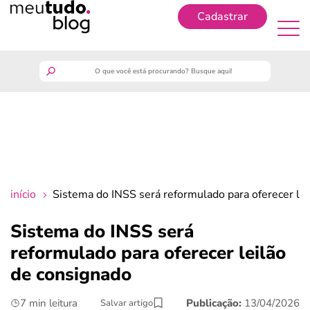
Cadastrar
Cadastrar
meutudo
guia do trabalhador
finanças
início
Sistema do INSS será reformulado para oferecer le
benefícios
Sistema do INSS será
reformulado para oferecer leilão
crédito fácil
de consignado
últimas notícias
7 min leitura
Publicação:
13/04/2026
Salvar artigo