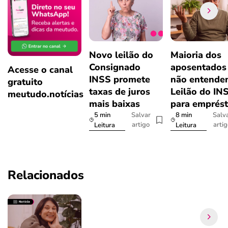
Novo leilão do
Maioria dos
Consignado
aposentados
Acesse o canal
INSS promete
não entende
gratuito
taxas de juros
Leilão do IN
meutudo.notícias
mais baixas
para emprés
5 min
8 min
Salvar
Salv
artigo
arti
Leitura
Leitura
Relacionados