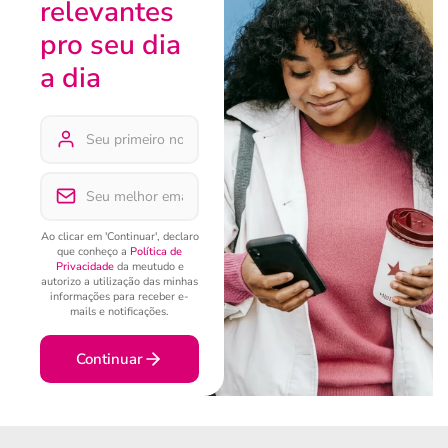
relevantes
pro seu dia
a dia
Ao clicar em 'Continuar', declaro
que conheço a
Política de
Privacidade
da meutudo e
autorizo a utilização das minhas
informações para receber e-
mails e notificações.
Continuar