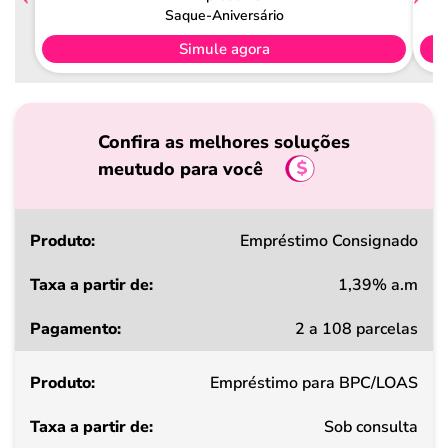
Saque-Aniversário
Simule agora
Confira as melhores soluções
meutudo para você
Produto
Empréstimo Consignado
1,39% a.m
Taxa
2 a 108 parcelas
a
partir
Empréstimo para BPC/LOAS
de
Sob consulta