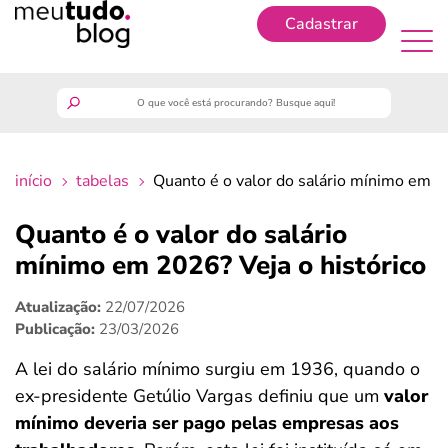
Cadastrar
Cadastrar
meutudo
início
tabelas
Quanto é o valor do salário mínimo em 2
guia do trabalhador
Quanto é o valor do salário
finanças
mínimo em 2026? Veja o histórico
Atualização:
22/07/2026
benefícios
Publicação:
23/03/2026
crédito fácil
A lei do salário mínimo surgiu em 1936, quando o
ex-presidente Getúlio Vargas definiu que um
valor
últimas notícias
mínimo deveria ser pago pelas empresas aos