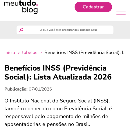
Cadastrar
Cadastrar
meutudo
início
tabelas
Benefícios INSS (Previdência Social): Li
guia do trabalhador
Benefícios INSS (Previdência
finanças
Social): Lista Atualizada 2026
Publicação:
07/01/2026
benefícios
O Instituto Nacional do Seguro Social (INSS),
crédito fácil
também conhecido como Previdência Social, é
responsável pelo pagamento de milhões de
últimas notícias
aposentadorias e pensões no Brasil.