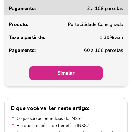
Taxa
2 a 108 parcelas
a
partir
Portabilidade Consignado
de
1,39% a.m
Pagamento
60 a 108 parcelas
Simular
O que você vai ler neste artigo:
O que são os benefícios do INSS?
E o que é espécie de benefício INSS?