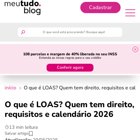
Cadastrar
Cadastrar
meutudo
108 parcelas e margem de 40% liberada no seu INSS
Entenda as novas regras para o seu crédito
guia do trabalhador
Conferir agora
finanças
início
O que é LOAS? Quem tem direito, requisitos e cal
benefícios
O que é LOAS? Quem tem direito,
requisitos e calendário 2026
crédito fácil
13 min leitura
últimas notícias
Salvar artigo