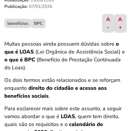
Atualização:
29/06/2026
ferramentas
Publicação:
07/01/2026
A
A
benefícios
BPC
-
+
Muitas pessoas ainda possuem dúvidas sobre
o
que é LOAS
(Lei Orgânica de Assistência Social) e
o que é BPC
(Benefício de Prestação Continuada
do Loas).
Os dois termos estão relacionados e se reforçam
enquanto
direito do cidadão e acesso aos
benefícios sociais
.
Para esclarecer mais sobre este assunto, a seguir
vamos abordar o que é
LOAS
, quem tem direito,
quais são os requisitos e o
calendário de