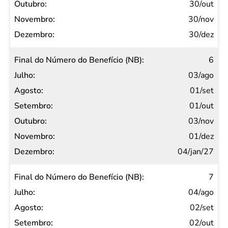
30/out
30/nov
30/dez
6
03/ago
01/set
01/out
03/nov
01/dez
04/jan/27
7
04/ago
02/set
02/out