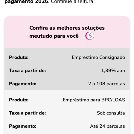
pagamento 2026
. Continue a leitura.
Confira as melhores soluções
meutudo para você
Produto
Empréstimo Consignado
1,39% a.m
Taxa
2 a 108 parcelas
a
partir
Empréstimo para BPC/LOAS
de
Sob consulta
Pagamento
Até 24 parcelas