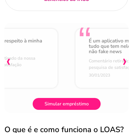
o respeito à minha
É um aplicativo mu
de
tudo que tem nele 
não fake news
‹
›
retirado da nossa
Comentário retirado 
 satisfação
pesquisa de satisfaçã
30/01/2023
Simular empréstimo
O que é e como funciona o LOAS?