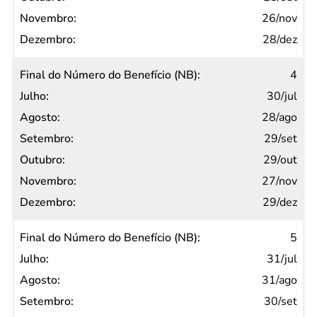
26/nov
28/dez
4
30/jul
28/ago
29/set
29/out
27/nov
29/dez
5
31/jul
31/ago
30/set