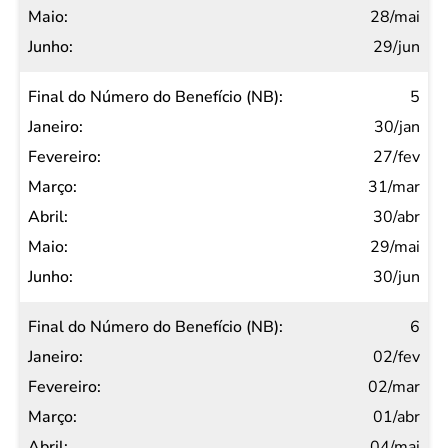
28/mai
29/jun
5
30/jan
27/fev
31/mar
30/abr
29/mai
30/jun
6
02/fev
02/mar
01/abr
04/mai