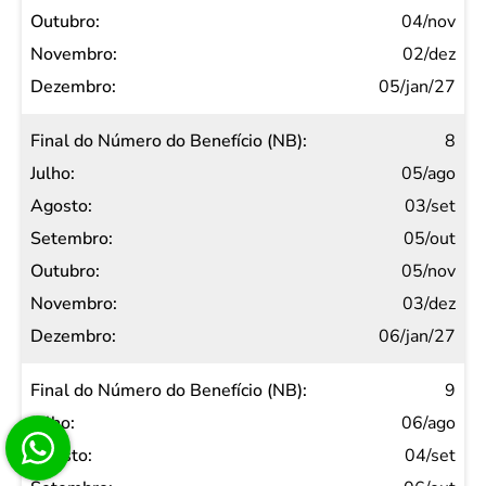
04/nov
02/dez
05/jan/27
8
05/ago
03/set
05/out
05/nov
03/dez
06/jan/27
9
06/ago
04/set