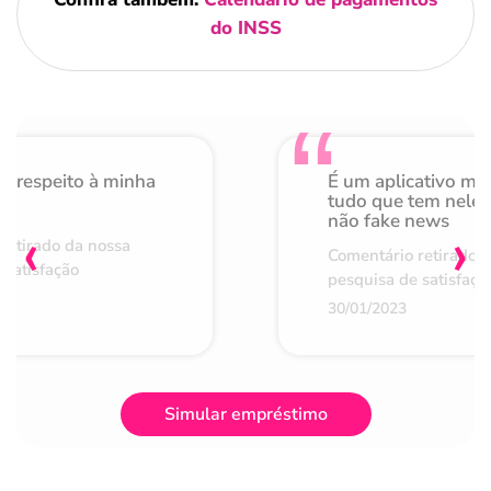
do INSS
o respeito à minha
É um aplicativo mu
de
tudo que tem nele 
não fake news
‹
›
retirado da nossa
Comentário retirado 
 satisfação
pesquisa de satisfaçã
30/01/2023
Simular empréstimo