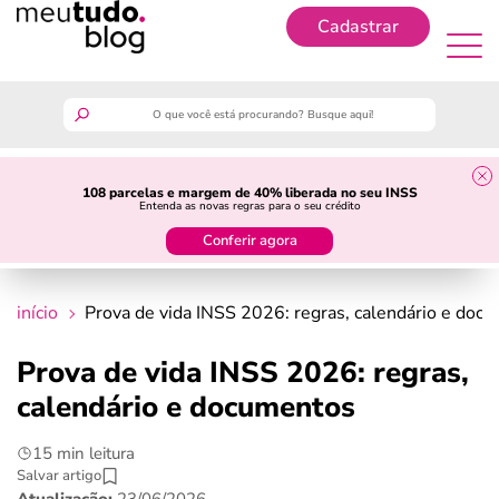
Cadastrar
Cadastrar
meutudo
108 parcelas e margem de 40% liberada no seu INSS
Entenda as novas regras para o seu crédito
guia do trabalhador
Conferir agora
finanças
início
Prova de vida INSS 2026: regras, calendário e doc
benefícios
Prova de vida INSS 2026: regras,
calendário e documentos
crédito fácil
15 min leitura
últimas notícias
Salvar artigo