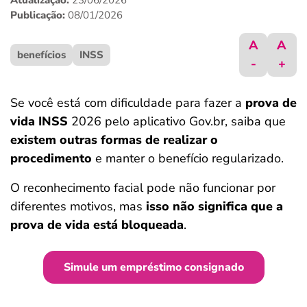
Atualização:
23/06/2026
ferramentas
Publicação:
08/01/2026
A
A
benefícios
INSS
-
+
Se você está com dificuldade para fazer a
prova de
vida INSS
2026 pelo aplicativo Gov.br, saiba que
existem outras formas de realizar o
procedimento
e manter o benefício regularizado.
O reconhecimento facial pode não funcionar por
diferentes motivos, mas
isso não significa que a
prova de vida está bloqueada
.
Simule um empréstimo consignado