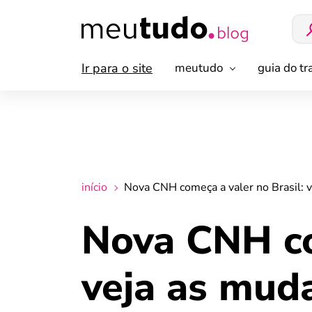
Ir para o site
meutudo
guia do t
início
Nova CNH começa a valer no Brasil: 
Nova CNH co
veja as mud