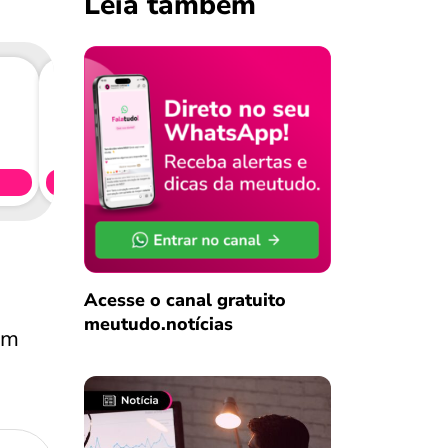
Leia também
Consig
CL
Simule 
Acesse o canal gratuito
meutudo.notícias
om