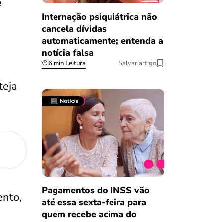
e
Internação psiquiátrica não
cancela dívidas
automaticamente; entenda a
notícia falsa
6 min Leitura
Salvar artigo
teja
Pagamentos do INSS vão
ento,
até essa sexta-feira para
quem recebe acima do