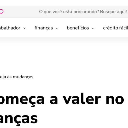
rabalhador
finanças
benefícios
crédito fáci
veja as mudanças
meça a valer no 
anças