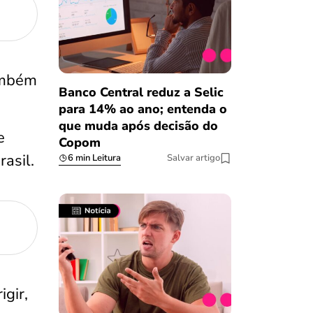
mbém
Banco Central reduz a Selic
para 14% ao ano; entenda o
que muda após decisão do
e
Copom
asil.
6 min Leitura
Salvar artigo
gir,