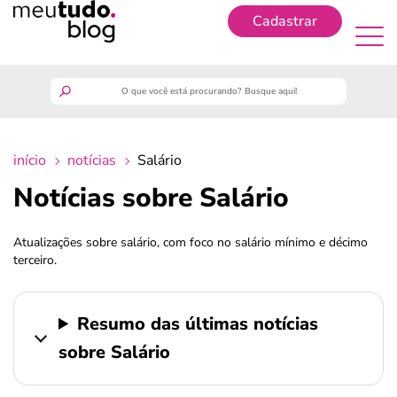
Cadastrar
Cadastrar
meutudo
início
notícias
Salário
guia do trabalhador
Notícias sobre Salário
finanças
Atualizações sobre salário, com foco no salário mínimo e décimo
terceiro.
benefícios
crédito fácil
Resumo das últimas notícias
sobre Salário
últimas notícias