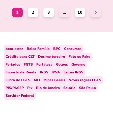
1
2
3
…
10
bem-estar
Bolsa Família
BPC
Concursos
Crédito para CLT
Décimo terceiro
Fato ou Fake
Feriados
FGTS
Fortaleza
Golpes
Governo
Imposto de Renda
INSS
IPVA
Leilão INSS
Lucro do FGTS
MEI
Minas Gerais
Novas regras FGTS
PIS/PASEP
Pix
Rio de Janeiro
Salário
São Paulo
Servidor Federal