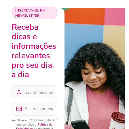
INSCREVA-SE NA
NEWSLETTER
Receba
dicas e
informações
relevantes
pro seu dia
a dia
Ao clicar em 'Continuar', declaro
que conheço a
Política de
Privacidade
da meutudo e