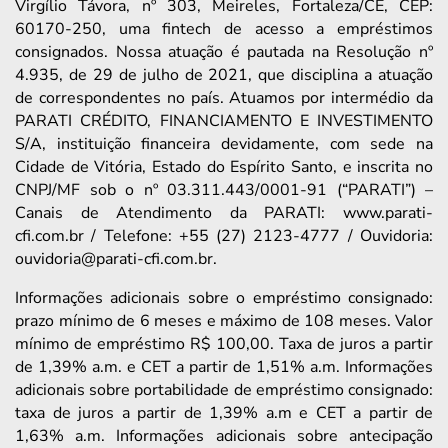
Virgílio Távora, nº 303, Meireles, Fortaleza/CE, CEP:
60170-250, uma fintech de acesso a empréstimos
consignados. Nossa atuação é pautada na Resolução nº
4.935, de 29 de julho de 2021, que disciplina a atuação
de correspondentes no país. Atuamos por intermédio da
PARATI CRÉDITO, FINANCIAMENTO E INVESTIMENTO
S/A, instituição financeira devidamente, com sede na
Cidade de Vitória, Estado do Espírito Santo, e inscrita no
CNPJ/MF sob o nº 03.311.443/0001-91 (“PARATI”) –
Canais de Atendimento da PARATI: www.parati-
cfi.com.br / Telefone: +55 (27) 2123-4777 / Ouvidoria:
ouvidoria@parati-cfi.com.br.
Informações adicionais sobre o empréstimo consignado:
prazo mínimo de 6 meses e máximo de 108 meses. Valor
mínimo de empréstimo R$ 100,00. Taxa de juros a partir
de 1,39% a.m. e CET a partir de 1,51% a.m. Informações
adicionais sobre portabilidade de empréstimo consignado:
taxa de juros a partir de 1,39% a.m e CET a partir de
1,63% a.m. Informações adicionais sobre antecipação