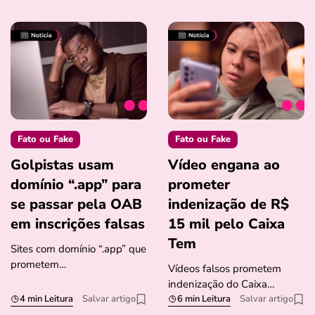
Fato ou Fake
Fato ou Fake
Golpistas usam
Vídeo engana ao
domínio “.app” para
prometer
se passar pela OAB
indenização de R$
em inscrições falsas
15 mil pelo Caixa
Tem
Sites com domínio “.app” que
prometem…
Vídeos falsos prometem
indenização do Caixa…
4 min Leitura
Salvar artigo
6 min Leitura
Salvar artigo