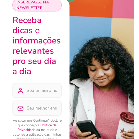
INSCREVA-SE NA
NEWSLETTER
Receba
dicas e
informações
relevantes
pro seu dia
a dia
Ao clicar em 'Continuar', declaro
que conheço a
Política de
Privacidade
da meutudo e
autorizo a utilização das minhas