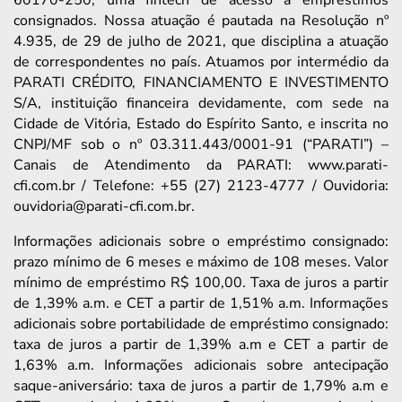
consignados. Nossa atuação é pautada na Resolução nº
4.935, de 29 de julho de 2021, que disciplina a atuação
de correspondentes no país. Atuamos por intermédio da
PARATI CRÉDITO, FINANCIAMENTO E INVESTIMENTO
S/A, instituição financeira devidamente, com sede na
Cidade de Vitória, Estado do Espírito Santo, e inscrita no
CNPJ/MF sob o nº 03.311.443/0001-91 (“PARATI”) –
Canais de Atendimento da PARATI: www.parati-
cfi.com.br / Telefone: +55 (27) 2123-4777 / Ouvidoria:
ouvidoria@parati-cfi.com.br.
Informações adicionais sobre o empréstimo consignado:
prazo mínimo de 6 meses e máximo de 108 meses. Valor
mínimo de empréstimo R$ 100,00. Taxa de juros a partir
de 1,39% a.m. e CET a partir de 1,51% a.m. Informações
adicionais sobre portabilidade de empréstimo consignado:
taxa de juros a partir de 1,39% a.m e CET a partir de
1,63% a.m. Informações adicionais sobre antecipação
saque-aniversário: taxa de juros a partir de 1,79% a.m e