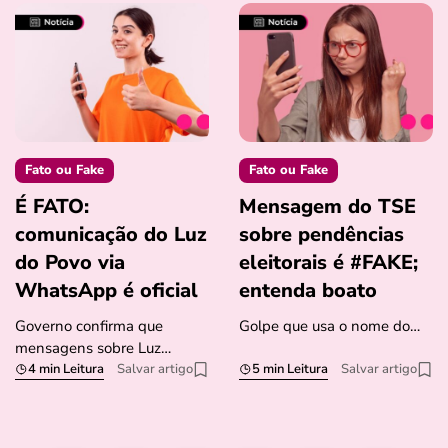
Fato ou Fake
Fato ou Fake
É FATO:
Mensagem do TSE
comunicação do Luz
sobre pendências
do Povo via
eleitorais é #FAKE;
WhatsApp é oficial
entenda boato
Governo confirma que
Golpe que usa o nome do…
mensagens sobre Luz…
4 min Leitura
Salvar artigo
5 min Leitura
Salvar artigo