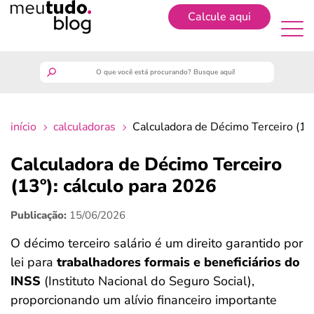
Calcule aqui
Cadastrar
meutudo
início
calculadoras
Calculadora de Décimo Terceiro (13º
guia do trabalhador
Calculadora de Décimo Terceiro
finanças
(13º): cálculo para 2026
Publicação:
15/06/2026
benefícios
O décimo terceiro salário é um direito garantido por
crédito fácil
lei para
trabalhadores formais e beneficiários do
INSS
(Instituto Nacional do Seguro Social),
últimas notícias
proporcionando um alívio financeiro importante