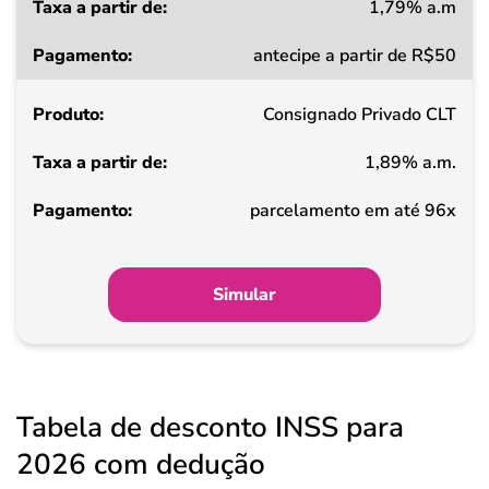
1,79% a.m
Taxa
antecipe a partir de R$50
a
partir
Consignado Privado CLT
de
1,89% a.m.
Pagamento
parcelamento em até 96x
Simular
Tabela de desconto INSS para
2026 com dedução