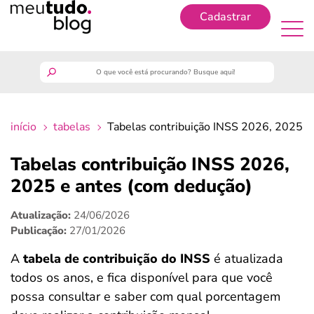
Cadastrar
Cadastrar
meutudo
início
tabelas
Tabelas contribuição INSS 2026, 2025 e
guia do trabalhador
Tabelas contribuição INSS 2026,
finanças
2025 e antes (com dedução)
Atualização:
24/06/2026
benefícios
Publicação:
27/01/2026
crédito fácil
A
tabela de
contribuição do INSS
é atualizada
todos os anos, e fica disponível para que você
últimas notícias
possa consultar e saber com qual porcentagem