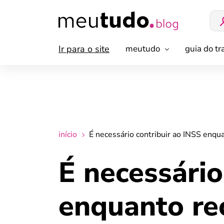
Ir para o site
meutudo
guia do t
início
É necessário contribuir ao INSS enqu
É necessário
enquanto rec