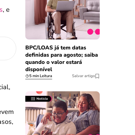
s
, e
BPC/LOAS já tem datas
definidas para agosto; saiba
quando o valor estará
disponível
5 min Leitura
Salvar artigo
ial,
devem
asos,