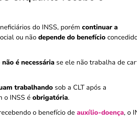
neficiários do INSS, porém
continuar a
ocial ou não
depende do benefício
concedido
o
não é necessária
se ele não trabalha de car
nuam trabalhando
sob a CLT após a
om o INSS é
obrigatória
.
 recebendo o benefício de
auxílio-doença
, o 