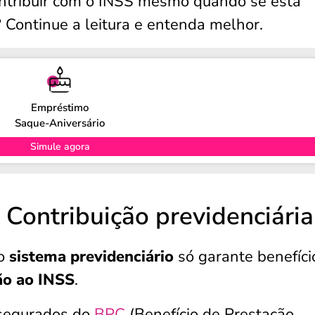
contribuir com o INSS mesmo quando se está
 Continue a leitura e entenda melhor.
Empréstimo
Saque-Aniversário
Simule agora
 Contribuição previdenciária
 o
sistema previdenciário
só garante benefíci
ão ao INSS
.
 segurados do
BPC
(Benefício de Prestação