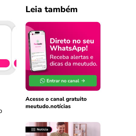
Leia também
Consig
CL
Simule 
Acesse o canal gratuito
meutudo.notícias
o