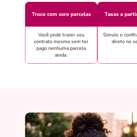
Troco com zero parcelas
Taxas a part
Você pode trazer seu
Simule e confir
contrato mesmo sem ter
direto no s
pago nenhuma parcela
ainda.