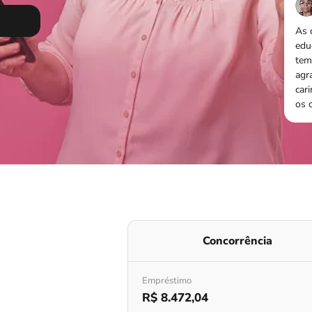
As 
edu
tem
agr
car
os c
Concorrência
Empréstimo
R$ 8.472,04