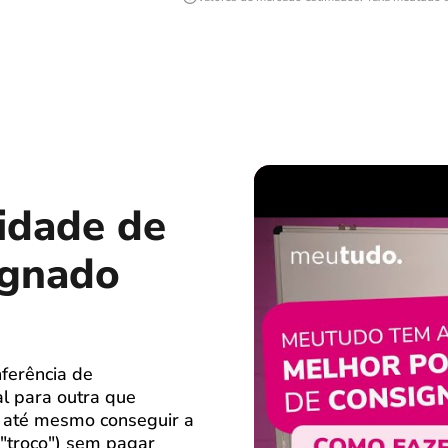
lidade de
ignado
ferência de
al para outra que
o até mesmo conseguir a
 "troco") sem pagar