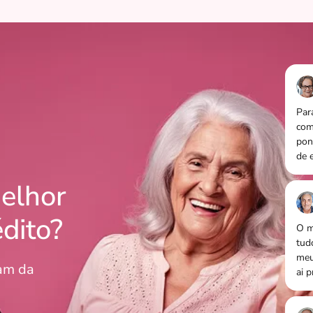
Par
com
pon
de 
elhor
édito?
O m
tud
meu
lam da
ai p