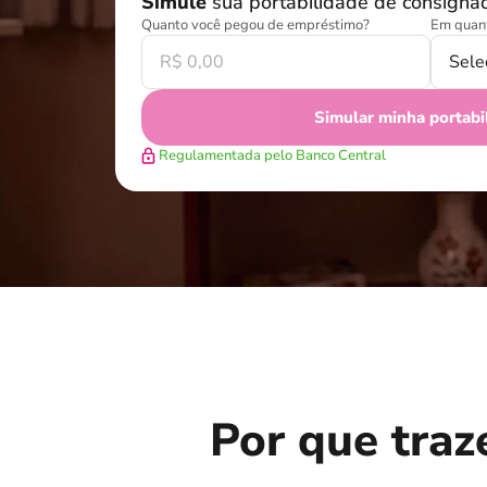
Simule
sua portabilidade de consigna
Quanto você pegou de empréstimo?
Em quant
Simular minha portabi
Regulamentada pelo Banco Central
Por que tra