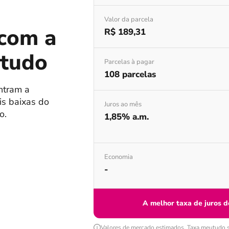
Valor da parcela
 com a
R$ 189,31
utudo
Parcelas à pagar
108 parcelas
ntram a
is baixas do
Juros ao mês
o.
1,85% a.m.
Economia
-
A melhor taxa de juros d
Valores de mercado estimados. Taxa meutudo su