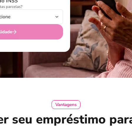
do INSS
as parcelas?
lidade
Vantagens
zer seu empréstimo par