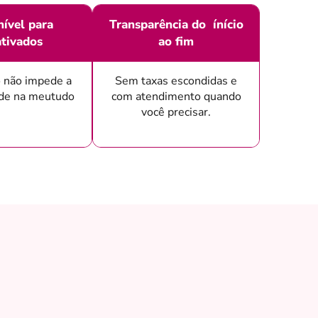
ível para
Transparência do ínício
tivados
ao fim
 não impede a
Sem taxas escondidas e
ade na meutudo
com atendimento quando
você precisar.