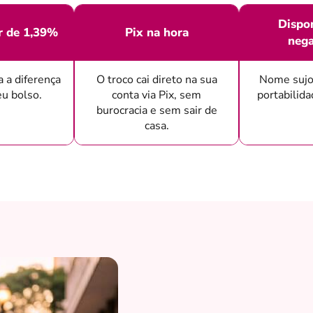
Dispon
ir de 1,39%
Pix na hora
nega
a a diferença
O troco cai direto na sua
Nome sujo
eu bolso.
conta via Pix, sem
portabilid
burocracia e sem sair de
casa.