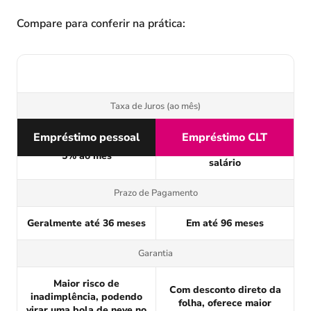
Compare para conferir na prática:
Taxa de Juros (ao mês)
Empréstimo pessoal
Muito mais baixas por ser
Empréstimo CLT
Podem chegar a mais de
descontado direto do seu
5% ao mês
salário
Prazo de Pagamento
Geralmente até 36 meses
Em até 96 meses
Garantia
Maior risco de
Com desconto direto da
inadimplência, podendo
folha, oferece maior
virar uma bola de neve no