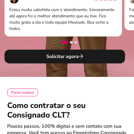
Estou muito satisfeita com o atendimento. Sinceramente
Fo
até agora foi o melhor atendimento que eu tive. Fico
me
muito grata a ela e toda equipe Meutudo. Boa sorte a
pe
todos.
Solicitar agora
Passo a passo
Como contratar o seu
Consignado CLT?
Poucos passos, 100% digital e sem contato com sua
empresa. Você tem acesso ao Empréstimo Consignado