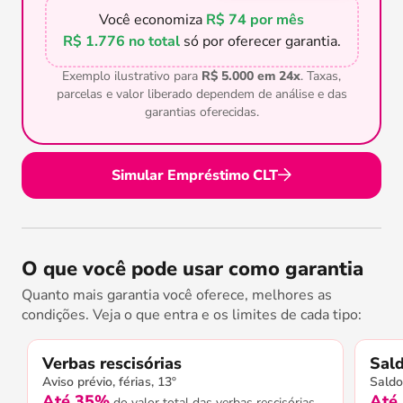
Você economiza
R$ 74 por mês
R$ 1.776 no total
só por oferecer garantia.
Exemplo ilustrativo para
R$ 5.000 em 24x
. Taxas,
parcelas e valor liberado dependem de análise e das
garantias oferecidas.
Simular Empréstimo CLT
O que você pode usar como garantia
Quanto mais garantia você oferece, melhores as
condições. Veja o que entra e os limites de cada tipo:
Verbas rescisórias
Sal
Aviso prévio, férias, 13º
Saldo
Até 35%
Até
do valor total das verbas rescisórias