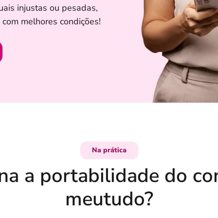
uais injustas ou pesadas,
s com melhores condições!
Na prática
a a portabilidade do c
meutudo?