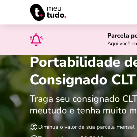
›
Início
Consignado privado
›
Portabilidade CLT
Parcela p
Aqui você en
Portabilidade 
Consignado CLT
Traga seu consignado CLT
meutudo e tenha muito m
Diminua o valor da sua parcela mensal