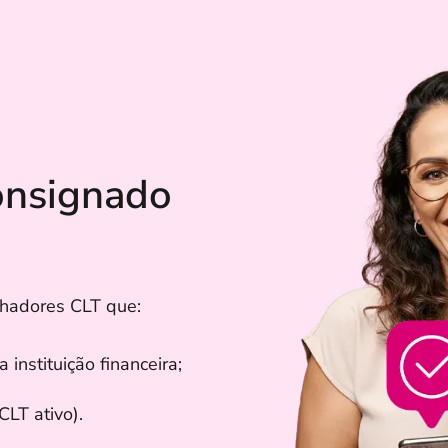
onsignado
lhadores CLT que:
nstituição financeira;
CLT ativo).