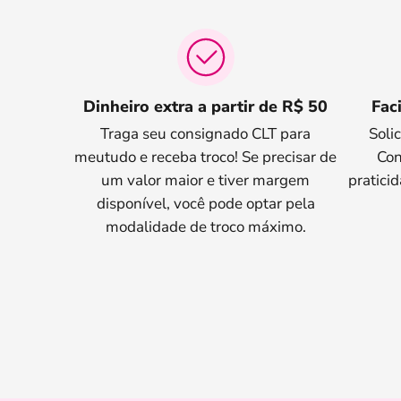
Dinheiro extra a partir de R$ 50
Fac
Traga seu consignado CLT para
Soli
meutudo e receba troco! Se precisar de
Con
um valor maior e tiver margem
praticid
disponível, você pode optar pela
modalidade de troco máximo.