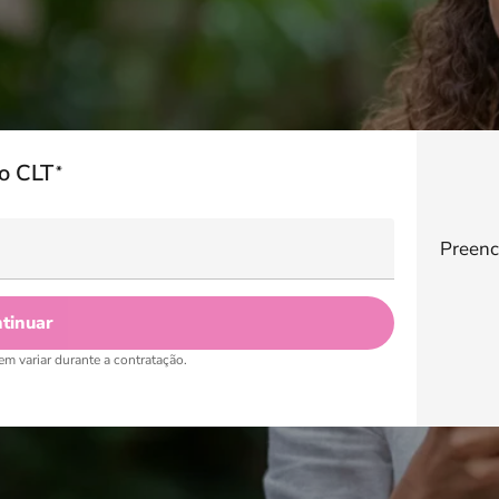
o CLT
Preenc
tinuar
em variar durante a contratação.