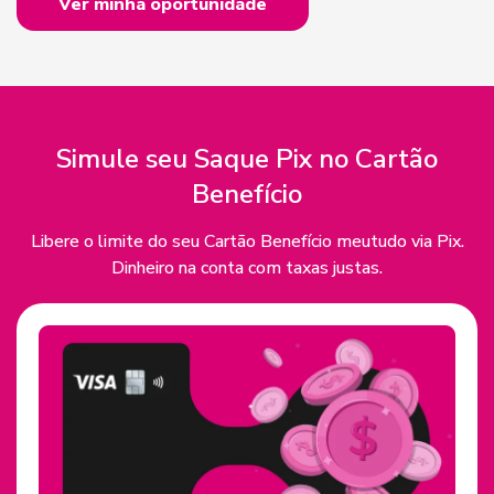
Ver minha oportunidade
Simule seu Saque Pix no Cartão
Benefício
Libere o limite do seu Cartão Benefício meutudo via Pix.
Dinheiro na conta com taxas justas.