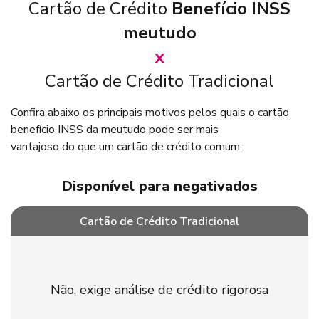
Cartão de Crédito
Benefício INSS
meutudo
x
Cartão de Crédito Tradicional
Confira abaixo os principais motivos pelos quais o cartão
benefício INSS da meutudo pode ser mais
vantajoso do que um cartão de crédito comum:
Exclusivo para aposentados e pensionistas do INSS. Sujeito
à margem disponível. Utilize seu crédito apenas quando
Disponível para negativados
necessário.
Cartão de Crédito Tradicional
Não, exige análise de crédito rigorosa