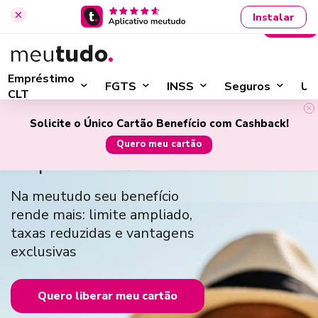
Instalar
Entrar
›
Início
Cartão Benefício INSS
Empréstimo
FGTS
INSS
Seguros
Ut
CLT
Cartão
Benefício Consignado do
Solicite o Único Cartão Benefício com Cashback!
INSS:
Quero meu cartão
Saque até 70% do limite via Pix
Na meutudo seu benefício
rende mais: limite ampliado,
taxas reduzidas e vantagens
exclusivas
Quero liberar meu cartão