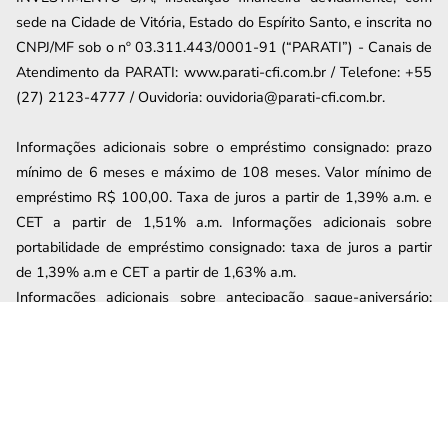
sede na Cidade de Vitória, Estado do Espírito Santo, e inscrita no
CNPJ/MF sob o nº 03.311.443/0001-91 (“PARATI”) - Canais de
Atendimento da PARATI: www.parati-cfi.com.br / Telefone: +55
(27) 2123-4777 / Ouvidoria: ouvidoria@parati-cfi.com.br.
Informações adicionais sobre o empréstimo consignado: prazo
mínimo de 6 meses e máximo de
108
meses. Valor mínimo de
empréstimo R$ 100,00. Taxa de juros a partir de
1,39
% a.m. e
CET a partir de
1,51
% a.m. Informações adicionais sobre
portabilidade de empréstimo consignado: taxa de juros a partir
de
1,39
% a.m e CET a partir de
1,63
% a.m.
Informações adicionais sobre antecipação saque-aniversário:
taxa de juros de 1,79% a.m e CET máximo de 1,93% a.m. Os
valores mencionados podem variar a partir das condições no
momento da contratação.