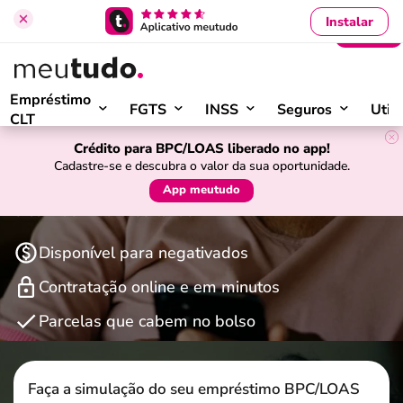
Instalar
Entrar
›
Início
Empréstimo Consignado para BPC/LOAS
Empréstimo
FGTS
INSS
Seguros
Util
CLT
Empréstimo para BPC/LOAS
Crédito para BPC/LOAS liberado no app!
Cadastre-se e descubra o valor da sua oportunidade.
Contrate o seu consignado para BPC/LOAS online
App meutudo
e com as melhores taxas
Disponível para negativados
Contratação online e em minutos
Parcelas que cabem no bolso
Faça a simulação do seu empréstimo BPC/LOAS