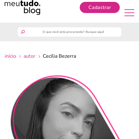
Cadastrar
Cadastrar
meutudo
início
autor
Cecília Bezerra
guia do trabalhador
finanças
benefícios
crédito fácil
últimas notícias