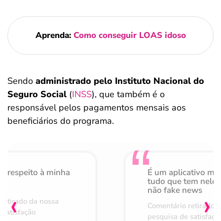
Aprenda:
Como conseguir LOAS idoso
Sendo
administrado pelo Instituto Nacional do
Seguro Social
(
INSS
), que também é o
responsável pelos pagamentos mensais aos
beneficiários do programa.
o respeito à minha
É um aplicativo mu
de
tudo que tem nele 
não fake news
‹
›
retirado da nossa
Comentário retirado 
 satisfação
pesquisa de satisfaçã