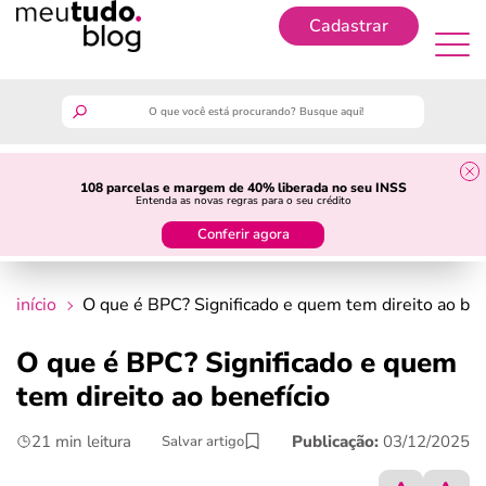
Cadastrar
Cadastrar
meutudo
108 parcelas e margem de 40% liberada no seu INSS
Entenda as novas regras para o seu crédito
guia do trabalhador
Conferir agora
finanças
início
O que é BPC? Significado e quem tem direito ao ben
benefícios
O que é BPC? Significado e quem
tem direito ao benefício
crédito fácil
21 min leitura
Publicação:
03/12/2025
Salvar artigo
últimas notícias