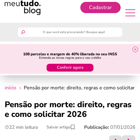
Cadastrar
Cadastrar
meutudo
108 parcelas e margem de 40% liberada no seu INSS
Entenda as novas regras para o seu crédito
guia do trabalhador
Conferir agora
finanças
início
Pensão por morte: direito, regras e como solicitar 
benefícios
Pensão por morte: direito, regras
e como solicitar 2026
crédito fácil
22 min leitura
Publicação:
07/01/2026
Salvar artigo
últimas notícias