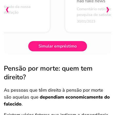
não fake news
‹
›
retirado da nossa
Comentário retirado 
 satisfação
pesquisa de satisfaçã
30/01/2023
Simular empréstimo
Pensão por morte: quem tem
direito?
As pessoas que têm direito à pensão por morte
são aquelas que
dependiam economicamente do
falecido
.