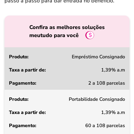
passo a passo para dar entrada no benefício.
Confira as melhores soluções
meutudo para você
Produto
Empréstimo Consignado
1,39% a.m
Taxa
2 a 108 parcelas
a
partir
Portabilidade Consignado
de
1,39% a.m
Pagamento
60 a 108 parcelas