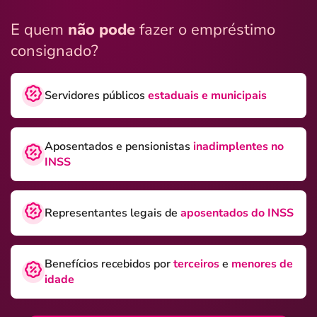
E quem
não pode
fazer o empréstimo
consignado?
Servidores públicos
estaduais e municipais
Aposentados e pensionistas
inadimplentes no
INSS
Representantes legais de
aposentados do INSS
Benefícios recebidos por
terceiros
e
menores de
idade