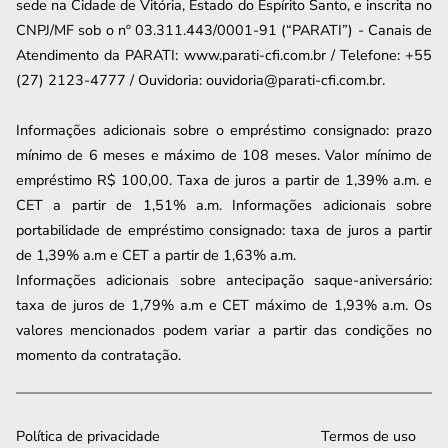
sede na Cidade de Vitória, Estado do Espírito Santo, e inscrita no
CNPJ/MF sob o nº 03.311.443/0001-91 (“PARATI”) - Canais de
Atendimento da PARATI: www.parati-cfi.com.br / Telefone: +55
(27) 2123-4777 / Ouvidoria: ouvidoria@parati-cfi.com.br.
Informações adicionais sobre o empréstimo consignado: prazo
mínimo de 6 meses e máximo de
108
meses. Valor mínimo de
empréstimo R$ 100,00. Taxa de juros a partir de
1,39
% a.m. e
CET a partir de
1,51
% a.m. Informações adicionais sobre
portabilidade de empréstimo consignado: taxa de juros a partir
de
1,39
% a.m e CET a partir de
1,63
% a.m.
Informações adicionais sobre antecipação saque-aniversário:
taxa de juros de 1,79% a.m e CET máximo de 1,93% a.m. Os
valores mencionados podem variar a partir das condições no
momento da contratação.
Política de privacidade
Termos de uso