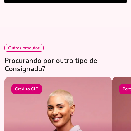
Outros produtos
Procurando por outro tipo de
Consignado?
Crédito CLT
Port