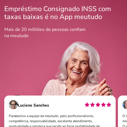
Empréstimo Consignado INSS com
taxas baixas é no App meutudo
Mais de 20 milhões de pessoas confiam
na meutudo
Luciene Sanches
Parabenizo a equipe da meutudo. pelo profissionalismo,
O 
competência, responsabilidade, excelente atendimento,
mi
pontualidade e presteza que recebi ao fazer portabilidade de
O q