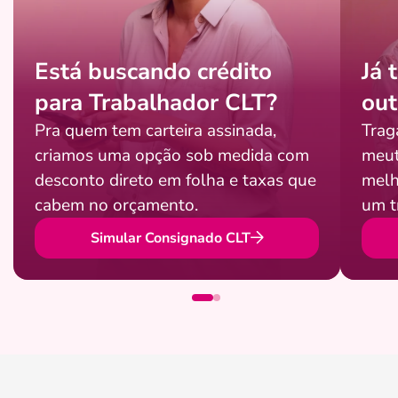
Está buscando crédito
Já 
para Trabalhador CLT?
out
Pra quem tem carteira assinada,
Trag
criamos uma opção sob medida com
meut
desconto direto em folha e taxas que
melh
cabem no orçamento.
um t
Simular Consignado CLT