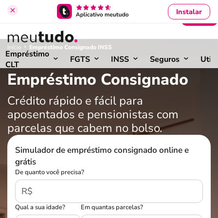
Instalar
Entrar
›
Início
Empréstimo Consignado INSS
Empréstimo
FGTS
INSS
Seguros
Util
CLT
Empréstimo Consignado
Crédito rápido e fácil para
aposentados e pensionistas com
parcelas que cabem no bolso.
Simulador de empréstimo consignado online e
grátis
De quanto você precisa?
R$
Qual a sua idade?
Em quantas parcelas?