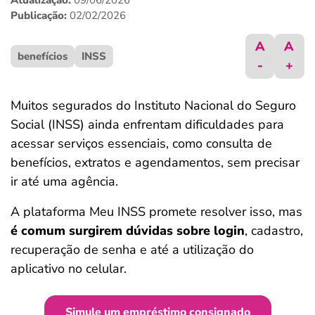
Atualização:
09/06/2026
ferramentas
Publicação:
02/02/2026
A
A
benefícios
INSS
-
+
Muitos segurados do Instituto Nacional do Seguro
Social (INSS) ainda enfrentam dificuldades para
acessar serviços essenciais, como consulta de
benefícios, extratos e agendamentos, sem precisar
ir até uma agência.
A plataforma Meu INSS promete resolver isso, mas
é comum surgirem dúvidas sobre login
, cadastro,
recuperação de senha e até a utilização do
aplicativo no celular.
Simule um empréstimo consignado