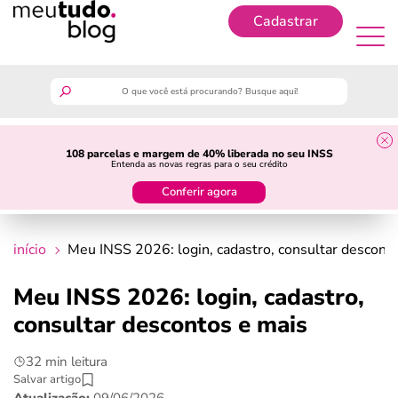
Cadastrar
Cadastrar
meutudo
108 parcelas e margem de 40% liberada no seu INSS
Entenda as novas regras para o seu crédito
guia do trabalhador
Conferir agora
finanças
início
Meu INSS 2026: login, cadastro, consultar descont
benefícios
Meu INSS 2026: login, cadastro,
consultar descontos e mais
crédito fácil
32 min leitura
últimas notícias
Salvar artigo