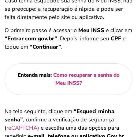
Caso tenha esquecido sua senha do Meu INSS, não
se preocupe: a recuperação é rápida e pode ser
feita diretamente pelo site ou aplicativo.
O primeiro passo é acessar o
Meu INSS
e clicar em
“Entrar com gov.br”
. Depois, informe seu
CPF
e
toque em
“Continuar”
.
Entenda mais:
Como recuperar a senha do
Meu INSS?
Na tela seguinte, clique em
“Esqueci minha
senha”
, confirme a verificação de segurança
(
reCAPTCHA
) e escolha uma das opções para
redefinir:
e-mail, telefone ou aplicativo Gov.br
.