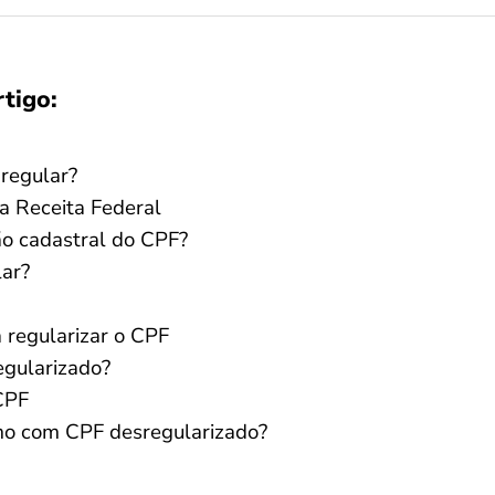
rtigo:
regular?
a Receita Federal
ção cadastral do CPF?
lar?
 regularizar o CPF
egularizado?
 CPF
smo com CPF desregularizado?