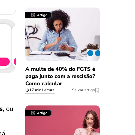
Consig
CL
Simule 
A multa de 40% do FGTS é
paga junto com a rescisão?
Como calcular
17 min Leitura
Salvar artigo
s
, ou
há