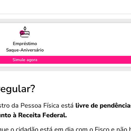
Empréstimo
Saque-Aniversário
Simule agora
regular?
stro da Pessoa Física está
livre de pendência
nto à Receita Federal.
 que o cidadão está em dia com o Fisco e não 