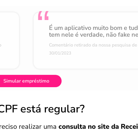
É um aplicativo muito bom e tu
tem nele é verdade, não fake n
o
Comentário retirado da nossa pesquisa de 
30/01/2023
Simular empréstimo
PF está regular?
reciso realizar uma
consulta no site da Rece