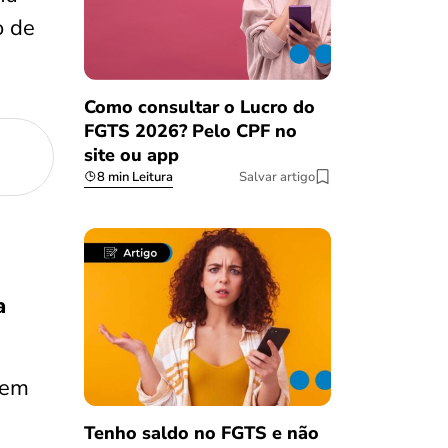
o de
Como consultar o Lucro do
FGTS 2026? Pelo CPF no
site ou app
8 min Leitura
Salvar artigo
a
 em
Tenho saldo no FGTS e não
Salvar Ferramenta
Salvar Ferramenta