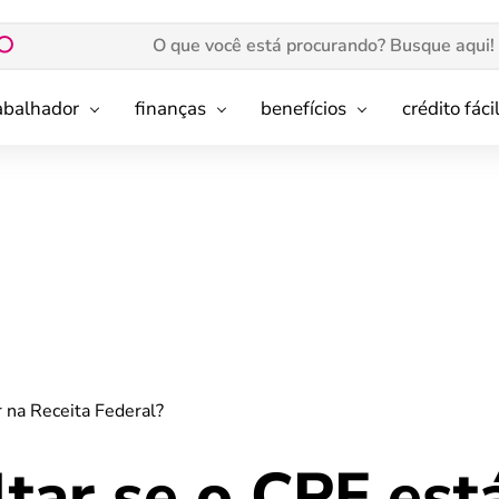
rabalhador
finanças
benefícios
crédito fáci
 na Receita Federal?
tar se o CPF est