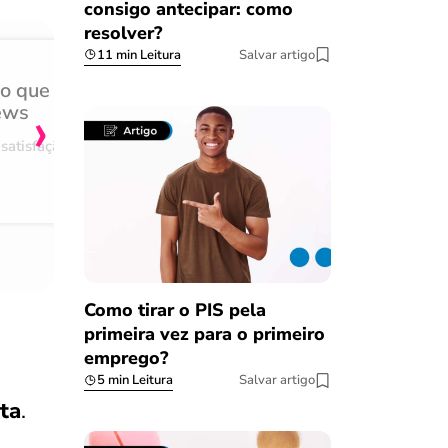
consigo antecipar: como
resolver?
11 min Leitura
Salvar artigo
do que
Achei muito rápido, sem 
›
ews
burocracia
satisfação
Comentário retirado da nossa pes
08/03/2023
Como tirar o PIS pela
primeira vez para o primeiro
emprego?
5 min Leitura
Salvar artigo
ita
.