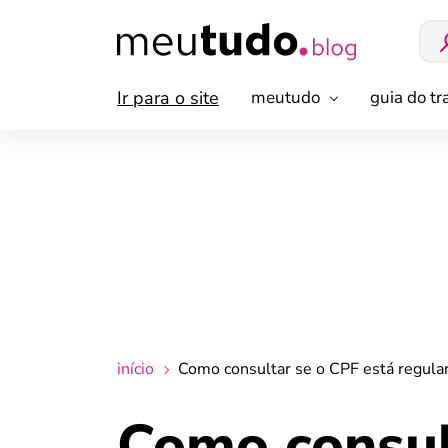
Ir para o site
meutudo
guia do t
início
Como consultar se o CPF está regular
Como consul