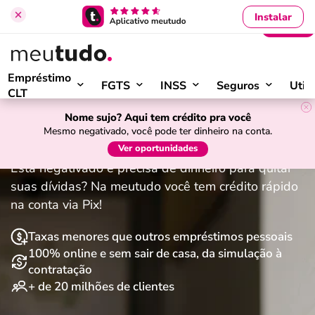
Instalar
Entrar
›
Início
Empréstimo para negativado
Empréstimo
FGTS
INSS
Seguros
Util
CLT
Empréstimo para negativado:
Nome sujo? Aqui tem crédito pra você
Mesmo negativado, você pode ter dinheiro na conta.
online, rápido e seguro
Ver oportunidades
Está negativado e precisa de dinheiro para quitar
suas dívidas? Na meutudo você tem crédito rápido
na conta via Pix!
Taxas menores que outros empréstimos pessoais
100% online e sem sair de casa, da simulação à
contratação
+ de 20 milhões de clientes