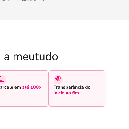
 a meutudo
arcele em
até 108x
Transparência do
início ao fim