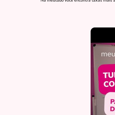
Na meutudo você encontra taxas mais ac