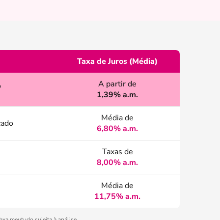
Taxa de Juros (Média)
A partir de
o
1,39% a.m.
Média de
cado
6,80% a.m.
Taxas de
8,00% a.m.
Média de
11,75% a.m.
xa meutudo sujeita à análise.