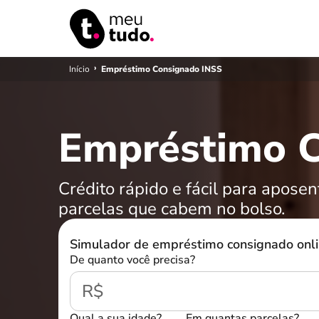
›
Início
Empréstimo Consignado INSS
Empréstimo 
Crédito rápido e fácil para apose
parcelas que cabem no bolso.
Simulador de empréstimo consignado onlin
De quanto você precisa?
R$
Qual a sua idade?
Em quantas parcelas?