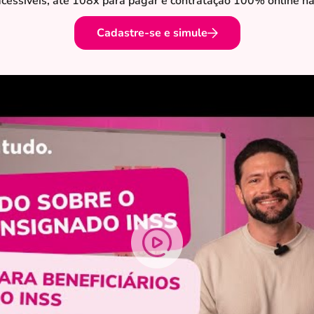
essíveis, até 108x para pagar e contratação 100% online na
Cadastre-se e simule