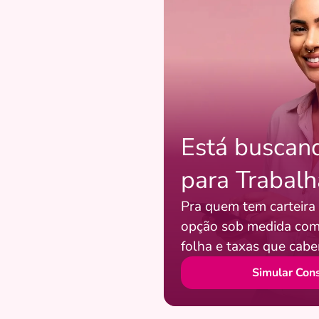
Está buscand
para Trabal
Pra quem tem carteira
opção sob medida com
folha e taxas que cab
Simular Con