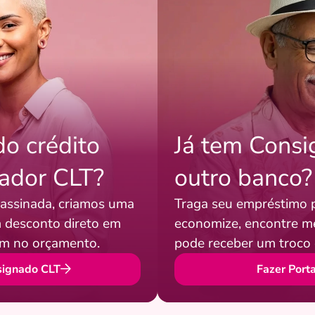
o crédito
Já tem Cons
hador CLT?
outro banco?
 assinada, criamos uma
Traga seu empréstimo 
 desconto direto em
economize, encontre me
em no orçamento.
pode receber um troco 
signado CLT
Fazer Port