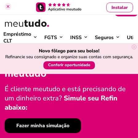
Instalar
Entrar
›
Início
Refinanciamento de Empréstimo Consignado
Empréstimo
FGTS
INSS
Seguros
Util
CLT
Refinanciamento de
Novo fôlego para seu bolso!
Refinancie seu consignado e organize suas contas com segurança.
empréstimo consignado
Conferir oportunidade
meutudo
É cliente meutudo e está precisando de
um dinheiro extra?
Simule seu Refin
abaixo:
Fazer minha simulação