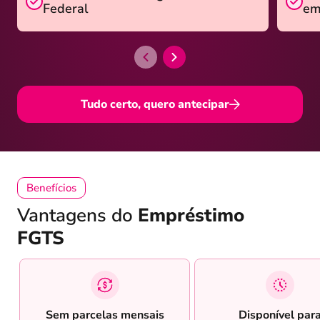
Federal
em
Tudo certo, quero antecipar
Benefícios
Vantagens do
Empréstimo
FGTS
Sem parcelas mensais
Disponível par