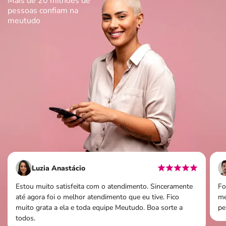
Mais de 20 milhões de
pessoas
confiam na
meutudo
Luzia Anastácio
Estou muito satisfeita com o atendimento. Sinceramente
Fo
até agora foi o melhor atendimento que eu tive. Fico
me
muito grata a ela e toda equipe Meutudo. Boa sorte a
pe
todos.