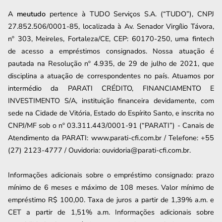
A
meutudo
pertence à TUDO Serviços S.A. (“TUDO”), CNPJ
27.852.506/0001-85, localizada à Av. Senador Virgílio Távora,
nº 303, Meireles, Fortaleza/CE, CEP: 60170-250, uma fintech
de acesso a empréstimos consignados. Nossa atuação é
pautada na Resolução nº 4.935, de 29 de julho de 2021, que
disciplina a atuação de correspondentes no país. Atuamos por
intermédio da PARATI CRÉDITO, FINANCIAMENTO E
INVESTIMENTO S/A, instituição financeira devidamente, com
sede na Cidade de Vitória, Estado do Espírito Santo, e inscrita no
CNPJ/MF sob o nº 03.311.443/0001-91 (“PARATI”) - Canais de
Atendimento da PARATI: www.parati-cfi.com.br / Telefone: +55
(27) 2123-4777 / Ouvidoria: ouvidoria@parati-cfi.com.br.
Informações adicionais sobre o empréstimo consignado: prazo
mínimo de 6 meses e máximo de
108
meses. Valor mínimo de
empréstimo R$ 100,00. Taxa de juros a partir de
1,39
% a.m. e
CET a partir de
1,51
% a.m. Informações adicionais sobre