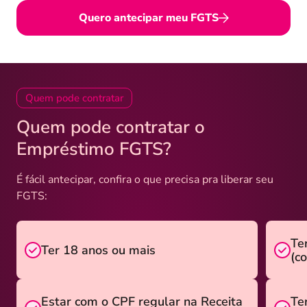
Quero antecipar meu FGTS
Quem pode contratar
Quem pode contratar o
Empréstimo FGTS?
É fácil antecipar, confira o que precisa pra liberar seu
FGTS:
Te
Ter 18 anos ou mais
(c
Estar com o CPF regular na Receita
Te