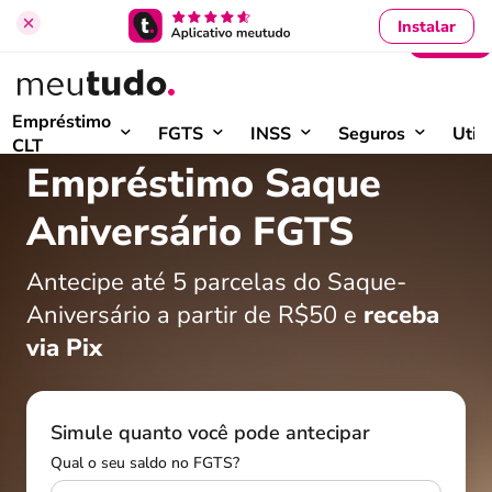
Instalar
Entrar
Início
›
Saque-Aniversário FGTS
Empréstimo
FGTS
INSS
Seguros
Util
CLT
Empréstimo Saque
Aniversário FGTS
Antecipe até 5 parcelas do Saque-
Aniversário a partir de R$50 e
receba
via Pix
Simule quanto você pode antecipar
Qual o seu saldo no FGTS?