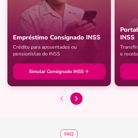
Porta
Empréstimo Consignado INSS
INSS
Crédito para aposentados ou
Transfi
pensionistas do INSS
e receb
Simular Consignado INSS
FAQ