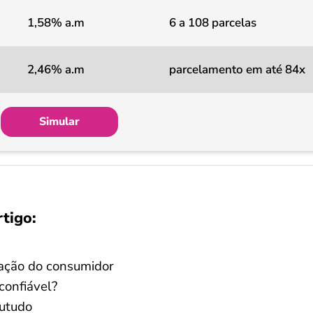
1,58% a.m
6 a 108 parcelas
2,46% a.m
parcelamento em até 84x
Simular
rtigo:
iação do consumidor
confiável?
utudo