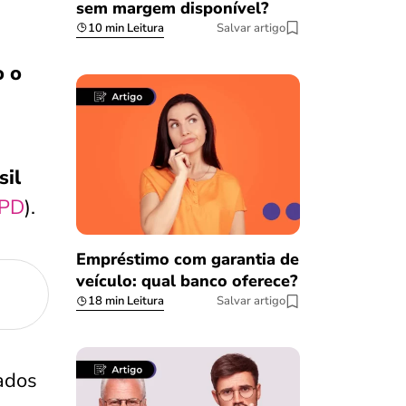
sem margem disponível?
10 min Leitura
Salvar artigo
o o
sil
PD
).
Empréstimo com garantia de
veículo: qual banco oferece?
18 min Leitura
Salvar artigo
ados