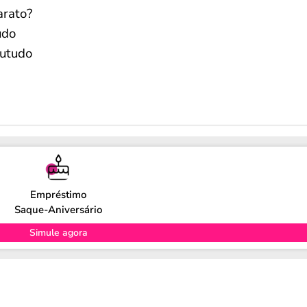
arato?
udo
eutudo
Empréstimo
Saque-Aniversário
Simule agora