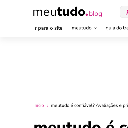
Ir para o site
meutudo
guia do t
início
meutudo é confiável? Avaliações e pri
meutudo é co