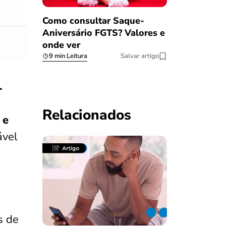
Como consultar Saque-
Aniversário FGTS? Valores e
onde ver
9 min Leitura
Salvar artigo
r
Relacionados
 e
ável
s de