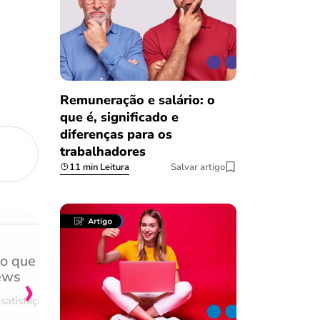
.
Remuneração e salário: o
que é, significado e
diferenças para os
trabalhadores
11 min Leitura
Salvar artigo
do que
Achei muito rápido, sem 
›
ews
burocracia
satisfação
Comentário retirado da nossa pes
08/03/2023