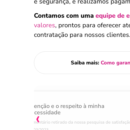
e segurança, e realizamos pagame
Contamos com uma
equipe de e
valores
, prontos para oferecer a
contratação para nossos clientes
Saiba mais:
Como garan
Atenção e o respeito à minha
‹
necessidade
Comentário retirado da nossa pesquisa de satisfaçã
07/03/2023