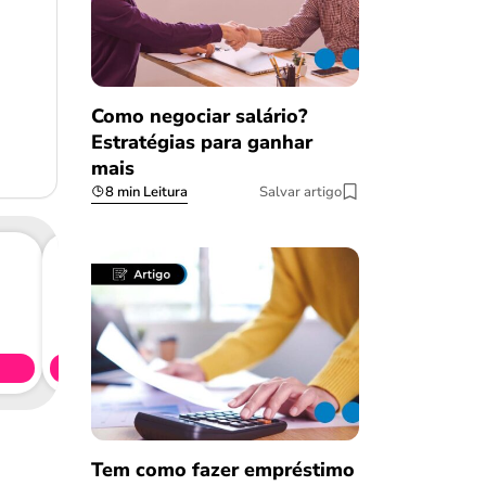
Como negociar salário?
Estratégias para ganhar
mais
8 min Leitura
Salvar artigo
Consig
CL
Simule 
Tem como fazer empréstimo
Salvar Ferramenta
Salvar Ferramenta
Salvar Ferramenta
Salvar Ferramenta