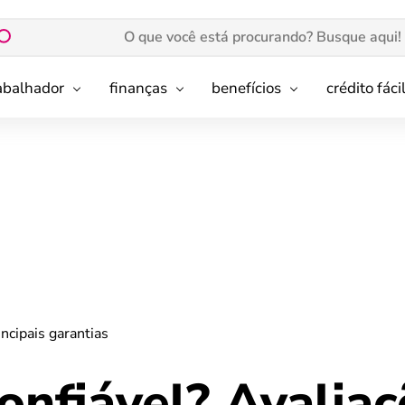
rabalhador
finanças
benefícios
crédito fáci
ncipais garantias
nfiável? Avaliaç