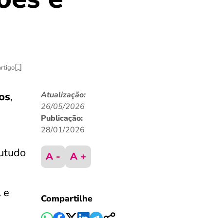
artigo
ros
,
Atualização:
26/05/2026
Publicação:
28/01/2026
utudo
A -
A +
l
e
Compartilhe