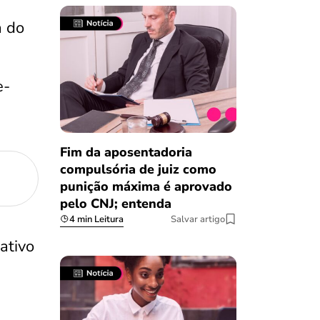
a do
e-
Fim da aposentadoria
compulsória de juiz como
punição máxima é aprovado
pelo CNJ; entenda
4 min Leitura
Salvar artigo
ativo