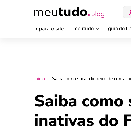
Ir para o site
meutudo
guia do t
início
Saiba como sacar dinheiro de contas 
Saiba como s
inativas do