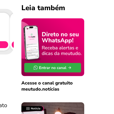
Leia também
Consig
CL
Simule 
Acesse o canal gratuito
meutudo.notícias
ato