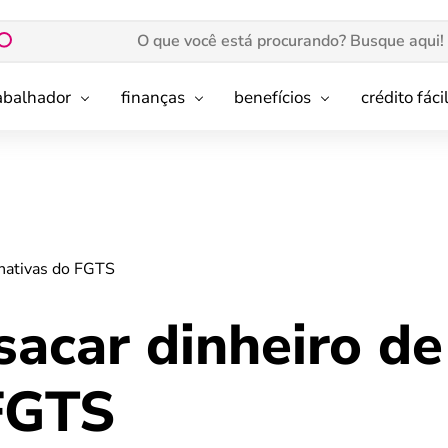
rabalhador
finanças
benefícios
crédito fáci
inativas do FGTS
acar dinheiro de
 FGTS