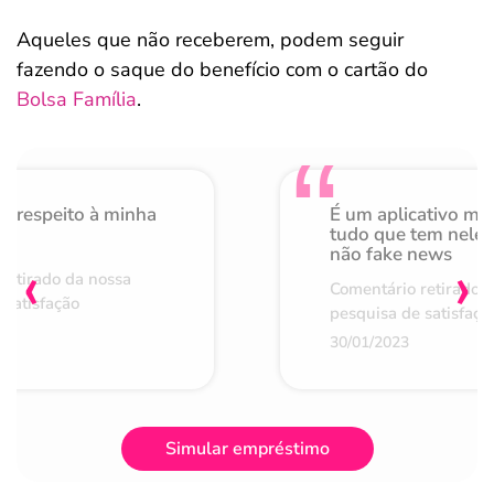
Aqueles que não receberem, podem seguir
fazendo o saque do benefício com o cartão do
Bolsa Família
.
o respeito à minha
É um aplicativo mu
de
tudo que tem nele 
não fake news
‹
›
retirado da nossa
Comentário retirado 
 satisfação
pesquisa de satisfaçã
30/01/2023
Simular empréstimo