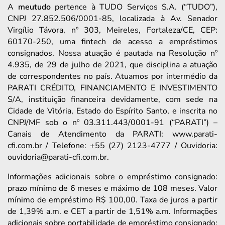
A
meutudo
pertence à TUDO Serviços S.A. (“TUDO”),
CNPJ 27.852.506/0001-85, localizada à Av. Senador
Virgílio Távora, nº 303, Meireles, Fortaleza/CE, CEP:
60170-250, uma fintech de acesso a empréstimos
consignados. Nossa atuação é pautada na Resolução nº
4.935, de 29 de julho de 2021, que disciplina a atuação
de correspondentes no país. Atuamos por intermédio da
PARATI CRÉDITO, FINANCIAMENTO E INVESTIMENTO
S/A, instituição financeira devidamente, com sede na
Cidade de Vitória, Estado do Espírito Santo, e inscrita no
CNPJ/MF sob o nº 03.311.443/0001-91 (“PARATI”) –
Canais de Atendimento da PARATI: www.parati-
cfi.com.br / Telefone: +55 (27) 2123-4777 / Ouvidoria:
ouvidoria@parati-cfi.com.br.
Informações adicionais sobre o empréstimo consignado:
prazo mínimo de 6 meses e máximo de 108 meses. Valor
mínimo de empréstimo R$ 100,00. Taxa de juros a partir
de 1,39% a.m. e CET a partir de 1,51% a.m. Informações
adicionais sobre portabilidade de empréstimo consignado: