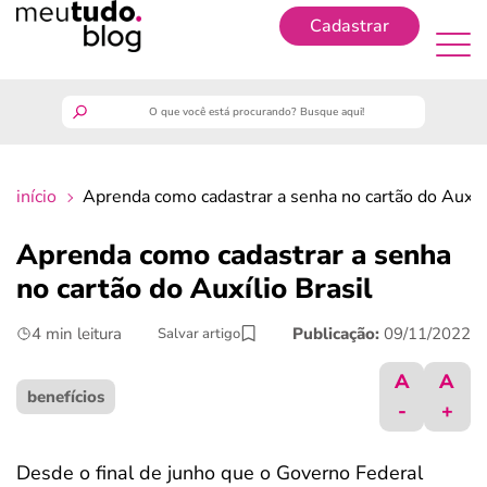
Cadastrar
Cadastrar
meutudo
início
Aprenda como cadastrar a senha no cartão do Auxíli
guia do trabalhador
Aprenda como cadastrar a senha
finanças
no cartão do Auxílio Brasil
4 min leitura
Publicação:
09/11/2022
Salvar artigo
benefícios
A
A
crédito fácil
benefícios
-
+
últimas notícias
Desde o final de junho que o Governo Federal