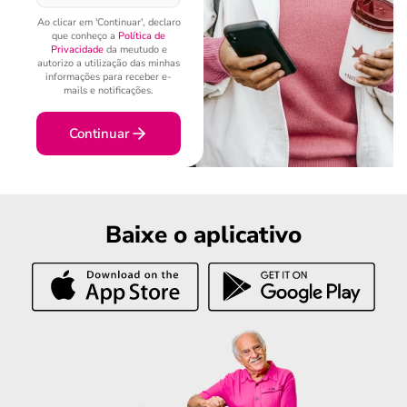
Ao clicar em 'Continuar', declaro
que conheço a
Política de
Privacidade
da meutudo e
autorizo a utilização das minhas
informações para receber e-
mails e notificações.
Continuar
Baixe o aplicativo