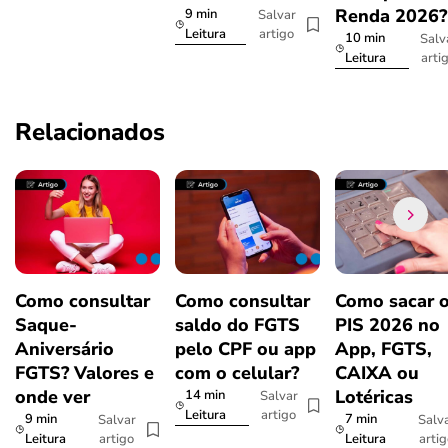
Renda 2026
9 min
Salvar
artigo
Leitura
10 min
Salv
arti
Leitura
Relacionados
Como consultar
Como consultar
Como sacar 
Saque-
saldo do FGTS
PIS 2026 no
Aniversário
pelo CPF ou app
App, FGTS,
FGTS? Valores e
com o celular?
CAIXA ou
onde ver
Lotéricas
14 min
Salvar
artigo
Leitura
9 min
7 min
Salvar
Salv
artigo
arti
Leitura
Leitura