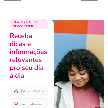
INSCREVA-SE NA
NEWSLETTER
Receba
dicas e
informações
relevantes
pro seu dia
a dia