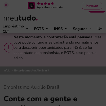
Instalar
Entrar
Empréstimo
FGTS
INSS
Seguros
Util
CLT
Neste momento, a contratação está pausada.
Mas
você pode continuar se cadastrando normalmente
para descobrir oportunidades para INSS, se for
aposentado ou pensionista, e FGTS, caso possua
saldo.
Início
›
Empréstimo Auxílio Brasil
Empréstimo Auxílio Brasil
Conte com a gente e