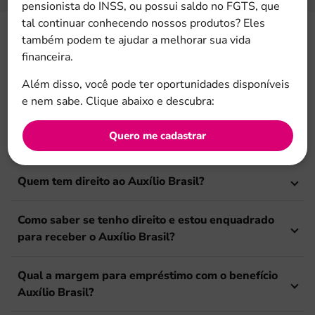
pensionista do INSS, ou possui saldo no FGTS, que
tal continuar conhecendo nossos produtos? Eles
também podem te ajudar a melhorar sua vida
financeira.
Tire suas dúvidas
Além disso, você pode ter oportunidades disponíveis
Perguntas frequentes
e nem sabe. Clique abaixo e descubra:
Quero me cadastrar
O que é Auxílio Brasil?
Quem tem direito ao Auxílio Brasil?
Como saber se tenho direito e estou enquadrado
para receber o Auxílio Brasil?
Qual a margem para empréstimo com o benefício
Auxílio Brasil?