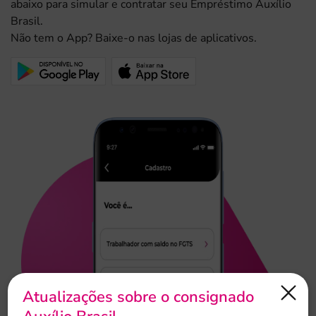
abaixo para simular e contratar seu Empréstimo Auxílio
Brasil.
Não tem o App? Baixe-o nas lojas de aplicativos.
Atualizações sobre o consignado