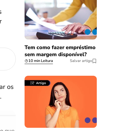
s
r
Tem como fazer empréstimo
sem margem disponível?
10 min Leitura
Salvar artigo
ar os
.
do que
Achei muito rápido, sem 