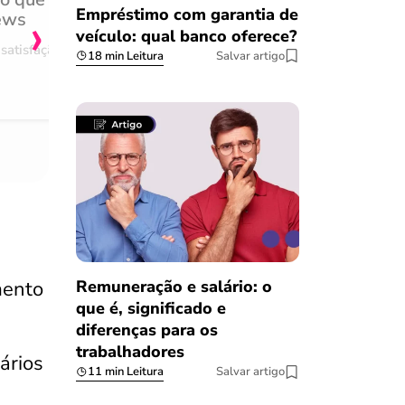
›
Empréstimo com garantia de
ews
burocracia
veículo: qual banco oferece?
satisfação
Comentário retirado da nossa pes
18 min Leitura
Salvar artigo
08/03/2023
mento
Remuneração e salário: o
que é, significado e
diferenças para os
trabalhadores
ários
11 min Leitura
Salvar artigo