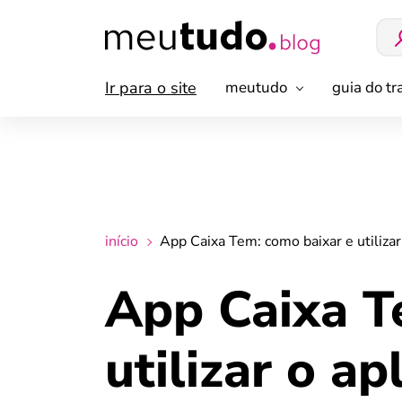
Ir para o site
meutudo
guia do t
início
App Caixa Tem: como baixar e utiliza
App Caixa T
utilizar o a