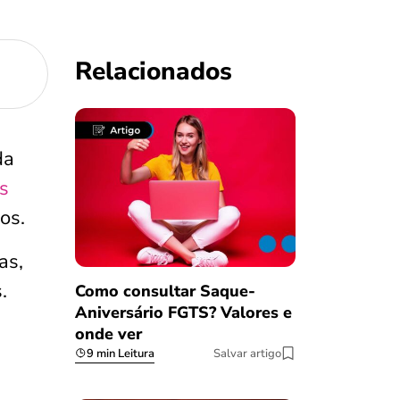
Relacionados
da
s
os.
as,
.
Como consultar Saque-
Aniversário FGTS? Valores e
onde ver
9 min Leitura
Salvar artigo