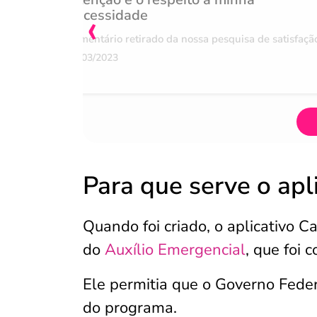
‹
necessidade
Comentário retirado da nossa pesquisa de satisfaçã
07/03/2023
Para que serve o apl
Quando foi criado, o aplicativo C
do
Auxílio Emergencial
, que foi
Ele permitia que o Governo Feder
do programa.