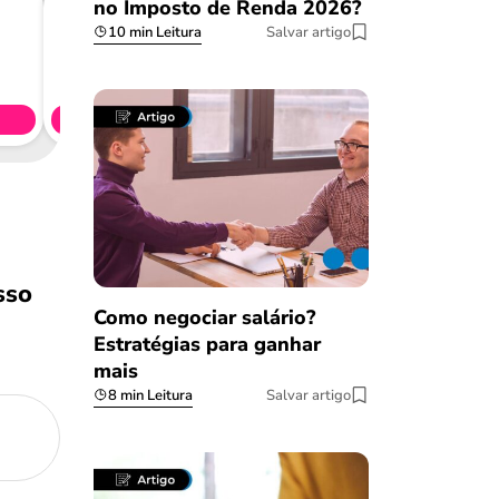
no Imposto de Renda 2026?
10 min Leitura
Salvar artigo
Consig
CL
Simule 
sso
Como negociar salário?
Estratégias para ganhar
mais
8 min Leitura
Salvar artigo