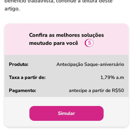
benefício trabalhista, continue a leitura deste
artigo.
Confira as melhores soluções
meutudo para você
Produto
Antecipação Saque-aniversário
1,79% a.m
Taxa
antecipe a partir de R$50
a
partir
de
Simular
Pagamento