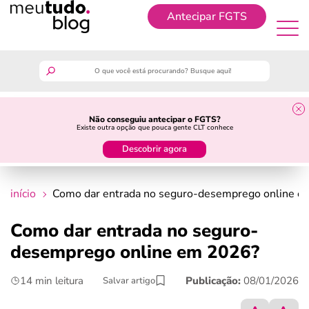
Antecipar FGTS
Antecipar FGTS
meutudo
Não conseguiu antecipar o FGTS?
Existe outra opção que pouca gente CLT conhece
guia do trabalhador
Descobrir agora
finanças
início
Como dar entrada no seguro-desemprego online 
benefícios
Como dar entrada no seguro-
desemprego online em 2026?
crédito fácil
14 min leitura
Publicação:
08/01/2026
Salvar artigo
últimas notícias