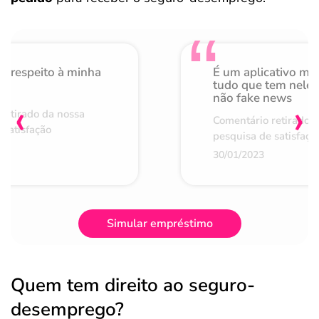
o respeito à minha
É um aplicativo mu
de
tudo que tem nele 
não fake news
‹
›
retirado da nossa
Comentário retirado 
 satisfação
pesquisa de satisfaçã
30/01/2023
Simular empréstimo
Quem tem direito ao seguro-
desemprego?