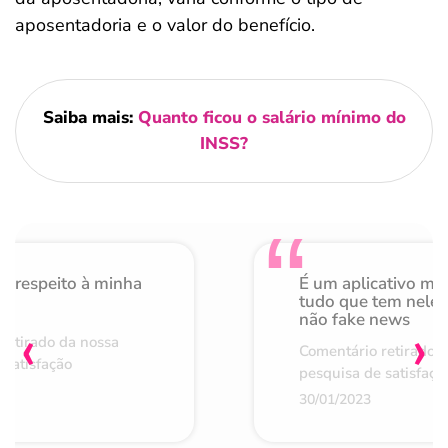
aposentadoria e o valor do benefício.
Saiba mais:
Quanto ficou o salário mínimo do
INSS?
o respeito à minha
É um aplicativo mu
de
tudo que tem nele 
não fake news
‹
›
retirado da nossa
Comentário retirado 
 satisfação
pesquisa de satisfaçã
30/01/2023