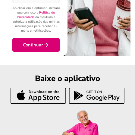
Ao clicar em 'Continuar', declaro
que conheço a
Política de
Privacidade
da meutudo e
autorizo a utilização das minhas
informações para receber e-
mails e notificações.
Continuar
Baixe o aplicativo