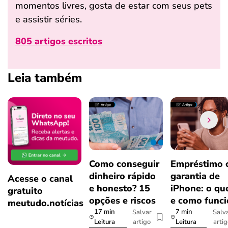
momentos livres, gosta de estar com seus pets
e assistir séries.
805 artigos escritos
Leia também
Como conseguir
Empréstimo
dinheiro rápido
garantia de
Acesse o canal
e honesto? 15
iPhone: o qu
gratuito
opções e riscos
e como func
meutudo.notícias
17 min
7 min
Salvar
Salv
artigo
arti
Leitura
Leitura