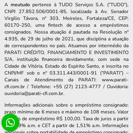
A
meutudo
pertence à TUDO Serviços S.A. (“TUDO”),
CNPJ 27.852.506/0001-85, localizada à Av. Senador
Virgílio Távora, nº 303, Meireles, Fortaleza/CE, CEP:
60170-250, uma fintech de acesso a empréstimos
consignados. Nossa atuação é pautada na Resolução nº
4.935, de 29 de julho de 2021, que disciplina a atuação
de correspondentes no país. Atuamos por intermédio da
PARATI CRÉDITO, FINANCIAMENTO E INVESTIMENTO
S/A, instituição financeira devidamente, com sede na
Cidade de Vitória, Estado do Espírito Santo, e inscrita no
CNPJ/MF sob o nº 03.311.443/0001-91 (“PARATI”) –
Canais de Atendimento da PARATI: www.parati-
cfi.com.br / Telefone: +55 (27) 2123-4777 / Ouvidoria:
ouvidoria@parati-cfi.com.br.
Informações adicionais sobre o empréstimo consignado:
prazo mínimo de 6 meses e máximo de 108 meses. Valor
mínimo de empréstimo R$ 100,00. Taxa de juros a partir
de 1,39% a.m. e CET a partir de 1,51% a.m. Informações
adicionais sobre portabilidade de empréstimo consignado: