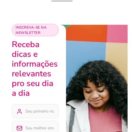
INSCREVA-SE NA
NEWSLETTER
Receba
dicas e
informações
relevantes
pro seu dia
a dia