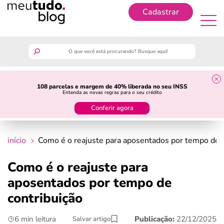
Cadastrar
Cadastrar
meutudo
108 parcelas e margem de 40% liberada no seu INSS
Entenda as novas regras para o seu crédito
guia do trabalhador
Conferir agora
finanças
início
Como é o reajuste para aposentados por tempo de c
benefícios
Como é o reajuste para
aposentados por tempo de
crédito fácil
contribuição
últimas notícias
6 min leitura
Publicação:
22/12/2025
Salvar artigo