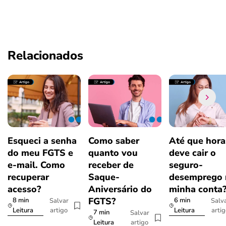
Relacionados
Esqueci a senha
Como saber
Até que hora
do meu FGTS e
quanto vou
deve cair o
e-mail. Como
receber de
seguro-
recuperar
Saque-
desemprego 
acesso?
Aniversário do
minha conta
FGTS?
8 min
6 min
Salvar
Salv
artigo
arti
Leitura
Leitura
7 min
Salvar
artigo
Leitura