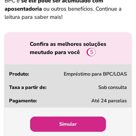
BPC e
se ele pode ser acumulado com
aposentadoria
ou outros benefícios. Continue a
leitura para saber mais!
Confira as melhores soluções
meutudo para você
Produto
Empréstimo para BPC/LOAS
Sob consulta
Taxa
Até 24 parcelas
a
partir
de
Simular