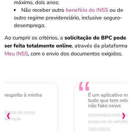
máximo, dois anos;
Não receber outro
benefício do INSS
ou de
outro regime previdenciário, inclusive seguro-
desemprego.
Ao cumprir os critérios, a
solicitação do BPC pode
ser feita totalmente online
, através da plataforma
Meu INSS
, com o envio dos documentos exigidos.
o respeito à minha
É um aplicativo mu
de
tudo que tem nele 
não fake news
‹
›
retirado da nossa
Comentário retirado 
 satisfação
pesquisa de satisfaçã
30/01/2023