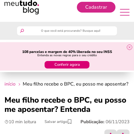
Cadastrar
Cadastrar
meutudo
108 parcelas e margem de 40% liberada no seu INSS
Entenda as novas regras para o seu crédito
guia do trabalhador
Conferir agora
finanças
início
Meu filho recebe o BPC, eu posso me aposentar? E
benefícios
Meu filho recebe o BPC, eu posso
me aposentar? Entenda
crédito fácil
10 min leitura
Publicação:
06/11/2023
Salvar artigo
últimas notícias