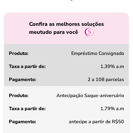
Confira as melhores soluções
meutudo para você
Produto
Empréstimo Consignado
1,39% a.m
Taxa
2 a 108 parcelas
a
partir
Antecipação Saque-aniversário
de
1,79% a.m
Pagamento
antecipe a partir de R$50