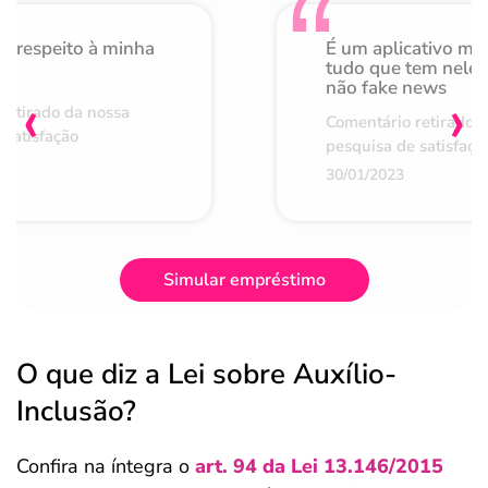
o respeito à minha
É um aplicativo mu
de
tudo que tem nele 
não fake news
‹
›
retirado da nossa
Comentário retirado 
 satisfação
pesquisa de satisfaçã
30/01/2023
Simular empréstimo
O que diz a Lei sobre Auxílio-
Inclusão?
Confira na íntegra o
art. 94 da Lei 13.146/2015