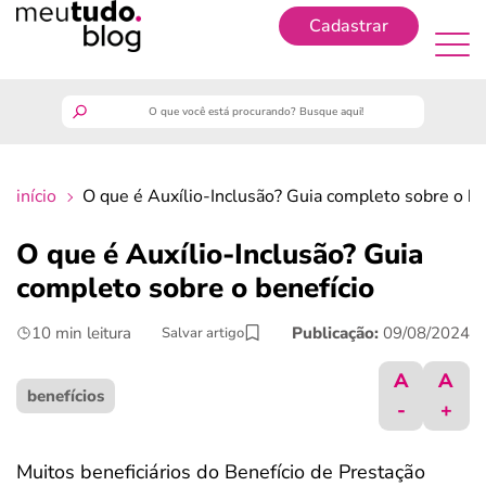
Cadastrar
Cadastrar
meutudo
início
O que é Auxílio-Inclusão? Guia completo sobre o be
guia do trabalhador
O que é Auxílio-Inclusão? Guia
finanças
completo sobre o benefício
10 min leitura
Publicação:
09/08/2024
Salvar artigo
benefícios
A
A
crédito fácil
benefícios
-
+
últimas notícias
Muitos beneficiários do Benefício de Prestação