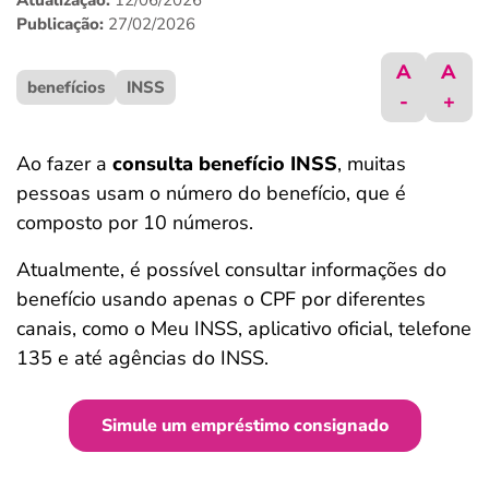
Atualização:
12/06/2026
ferramentas
Publicação:
27/02/2026
A
A
benefícios
INSS
-
+
Ao fazer a
consulta benefício INSS
, muitas
pessoas usam o número do benefício, que é
composto por 10 números.
Atualmente, é possível consultar informações do
benefício usando apenas o CPF por diferentes
canais, como o Meu INSS, aplicativo oficial, telefone
135 e até agências do INSS.
Simule um empréstimo consignado