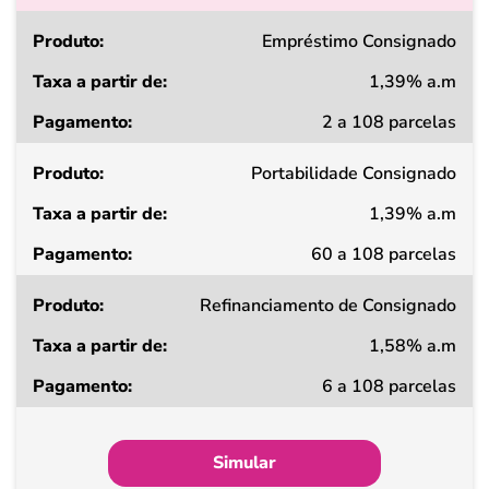
Produto
Empréstimo Consignado
1,39% a.m
Taxa
2 a 108 parcelas
a
partir
de
Portabilidade Consignado
1,39% a.m
Pagamento
60 a 108 parcelas
Refinanciamento de Consignado
1,58% a.m
6 a 108 parcelas
Simular