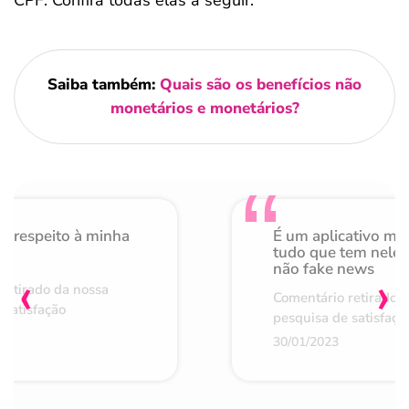
Saiba também:
Quais são os benefícios não
monetários e monetários?
o respeito à minha
É um aplicativo mu
de
tudo que tem nele 
não fake news
‹
›
retirado da nossa
Comentário retirado 
 satisfação
pesquisa de satisfaçã
30/01/2023