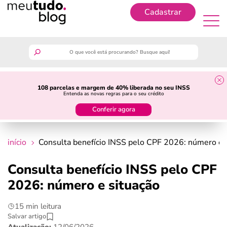
Cadastrar
Cadastrar
meutudo
108 parcelas e margem de 40% liberada no seu INSS
Entenda as novas regras para o seu crédito
guia do trabalhador
Conferir agora
finanças
início
Consulta benefício INSS pelo CPF 2026: número e 
benefícios
Consulta benefício INSS pelo CPF
2026: número e situação
crédito fácil
15 min leitura
últimas notícias
Salvar artigo