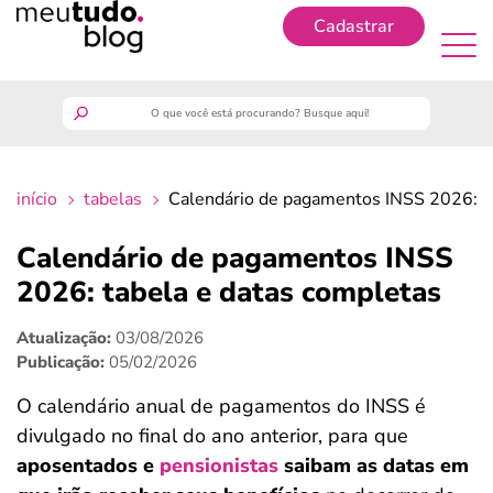
Cadastrar
Cadastrar
meutudo
início
tabelas
Calendário de pagamentos INSS 2026: ta
guia do trabalhador
Calendário de pagamentos INSS
finanças
2026: tabela e datas completas
Atualização:
03/08/2026
benefícios
Publicação:
05/02/2026
crédito fácil
O calendário anual de pagamentos do INSS é
divulgado no final do ano anterior, para que
últimas notícias
aposentados e
pensionistas
saibam as
datas em