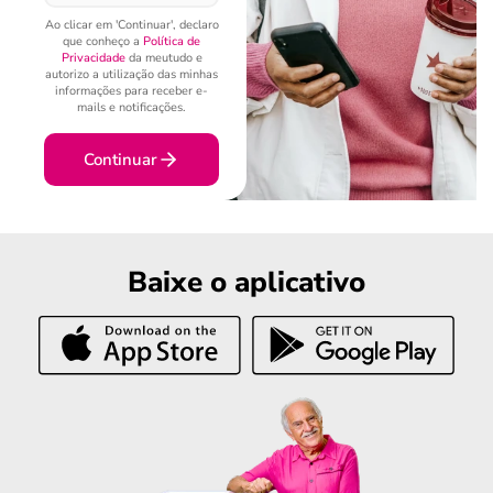
Ao clicar em 'Continuar', declaro
que conheço a
Política de
Privacidade
da meutudo e
autorizo a utilização das minhas
informações para receber e-
mails e notificações.
Continuar
Baixe o aplicativo