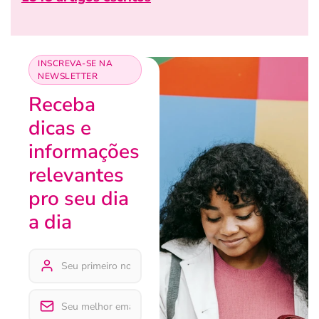
INSCREVA-SE NA
NEWSLETTER
Receba
dicas e
informações
relevantes
pro seu dia
a dia