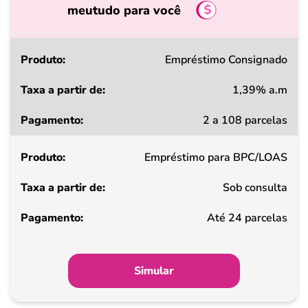
meutudo para você
Produto
Empréstimo Consignado
1,39% a.m
Taxa
2 a 108 parcelas
a
partir
Empréstimo para BPC/LOAS
de
Sob consulta
Pagamento
Até 24 parcelas
Simular