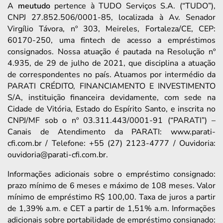
A
meutudo
pertence à TUDO Serviços S.A. (“TUDO”),
CNPJ 27.852.506/0001-85, localizada à Av. Senador
Virgílio Távora, nº 303, Meireles, Fortaleza/CE, CEP:
60170-250, uma fintech de acesso a empréstimos
consignados. Nossa atuação é pautada na Resolução nº
4.935, de 29 de julho de 2021, que disciplina a atuação
de correspondentes no país. Atuamos por intermédio da
PARATI CRÉDITO, FINANCIAMENTO E INVESTIMENTO
S/A, instituição financeira devidamente, com sede na
Cidade de Vitória, Estado do Espírito Santo, e inscrita no
CNPJ/MF sob o nº 03.311.443/0001-91 (“PARATI”) –
Canais de Atendimento da PARATI: www.parati-
cfi.com.br / Telefone: +55 (27) 2123-4777 / Ouvidoria:
ouvidoria@parati-cfi.com.br.
Informações adicionais sobre o empréstimo consignado:
prazo mínimo de 6 meses e máximo de 108 meses. Valor
mínimo de empréstimo R$ 100,00. Taxa de juros a partir
de 1,39% a.m. e CET a partir de 1,51% a.m. Informações
adicionais sobre portabilidade de empréstimo consignado: