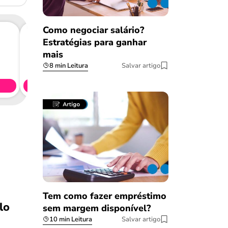
Como negociar salário?
Estratégias para ganhar
mais
Consig
8 min Leitura
Salvar artigo
CL
Simule 
Tem como fazer empréstimo
lo
sem margem disponível?
10 min Leitura
Salvar artigo
Salvar Ferramenta