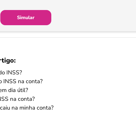
Simular
rtigo:
do INSS?
o INSS na conta?
m dia útil?
NSS na conta?
caiu na minha conta?