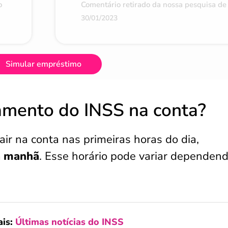
o
Comentário retirado da nossa pesquisa de 
30/01/2023
Simular empréstimo
amento do INSS na conta?
r na conta nas primeiras horas do dia,
a manhã
. Esse horário pode variar dependen
ais:
Últimas notícias do INSS