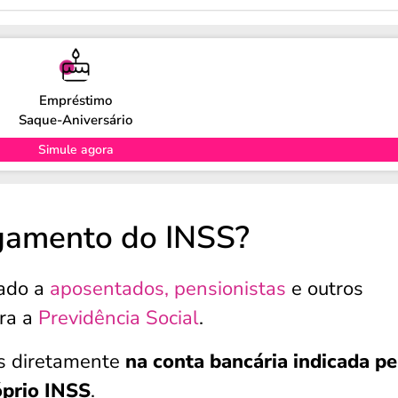
Empréstimo
Saque-Aniversário
Simule agora
gamento do INSS?
nado a
aposentados, pensionistas
e outros
ara a
Previdência Social
.
s diretamente
na conta bancária indicada pe
óprio INSS
.