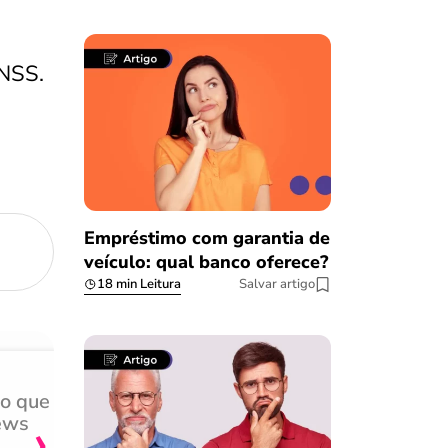
INSS.
Empréstimo com garantia de
veículo: qual banco oferece?
18 min Leitura
Salvar artigo
do que
Achei muito rápido, sem 
›
ews
burocracia