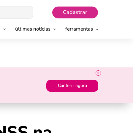
Cadastrar
l
últimas notícias
ferramentas
Conferir agora
INSS na