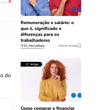
satisfação
Comentário retirado da nossa pes
08/03/2023
Remuneração e salário: o
que é, significado e
diferenças para os
trabalhadores
11 min Leitura
Salvar artigo
do do
Como comprar e financiar