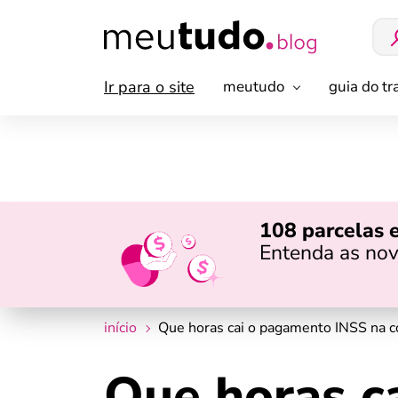
Ir para o site
meutudo
guia do t
108 parcelas 
Entenda as nov
início
Que horas cai o pagamento INSS na co
Que horas c