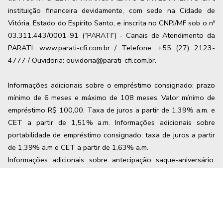
instituição financeira devidamente, com sede na Cidade de
Vitória, Estado do Espírito Santo, e inscrita no CNPJ/MF sob o nº
03.311.443/0001-91 (“PARATI”) - Canais de Atendimento da
PARATI: www.parati-cfi.com.br / Telefone: +55 (27) 2123-
4777 / Ouvidoria: ouvidoria@parati-cfi.com.br.
Informações adicionais sobre o empréstimo consignado: prazo
mínimo de 6 meses e máximo de
108
meses. Valor mínimo de
empréstimo R$ 100,00. Taxa de juros a partir de
1,39
% a.m. e
CET a partir de
1,51
% a.m. Informações adicionais sobre
portabilidade de empréstimo consignado: taxa de juros a partir
de
1,39
% a.m e CET a partir de
1,63
% a.m.
Informações adicionais sobre antecipação saque-aniversário:
taxa de juros de 1,79% a.m e CET máximo de 1,93% a.m. Os
valores mencionados podem variar a partir das condições no
momento da contratação.