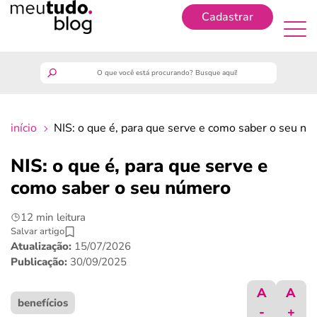
Cadastrar
Cadastrar
meutudo
início
NIS: o que é, para que serve e como saber o seu n
guia do trabalhador
NIS: o que é, para que serve e
finanças
como saber o seu número
12 min leitura
benefícios
Salvar artigo
Atualização:
15/07/2026
crédito fácil
Publicação:
30/09/2025
A
A
últimas notícias
benefícios
-
+