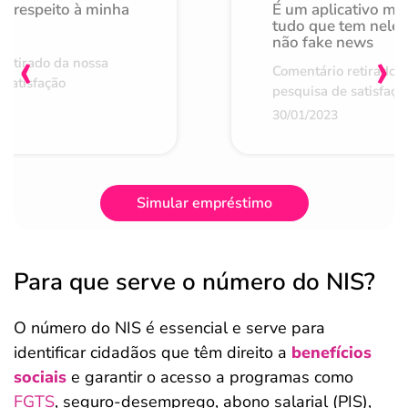
o respeito à minha
É um aplicativo mu
de
tudo que tem nele 
não fake news
‹
›
retirado da nossa
Comentário retirado 
 satisfação
pesquisa de satisfaçã
30/01/2023
Simular empréstimo
Para que serve o número do NIS?
O número do NIS é essencial e serve para
identificar cidadãos que têm direito a
benefícios
sociais
e garantir o acesso a programas como
FGTS
, seguro-desemprego, abono salarial (PIS),