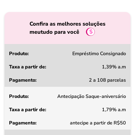
Confira as melhores soluções
meutudo para você
Produto
Empréstimo Consignado
1,39% a.m
Taxa
2 a 108 parcelas
a
partir
Antecipação Saque-aniversário
de
1,79% a.m
Pagamento
antecipe a partir de R$50