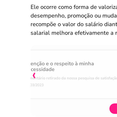
Ele ocorre como forma de valoriz
desempenho, promoção ou mudanç
recompõe o valor do salário dian
salarial melhora efetivamente a 
Atenção e o respeito à minha
‹
necessidade
Comentário retirado da nossa pesquisa de satisfaçã
07/03/2023