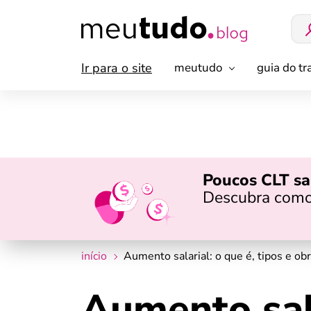
Ir para o site
meutudo
guia do t
Poucos CLT sa
Descubra como
início
Aumento salarial: o que é, tipos e ob
Aumento sala