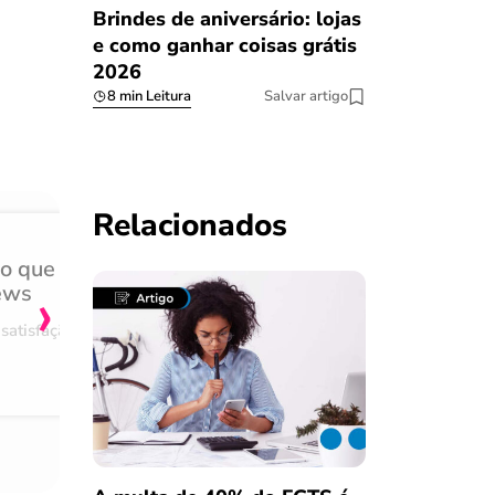
Brindes de aniversário: lojas
e como ganhar coisas grátis
2026
8 min Leitura
Salvar artigo
Relacionados
do que
Achei muito rápido, sem 
›
ews
burocracia
satisfação
Comentário retirado da nossa pes
08/03/2023