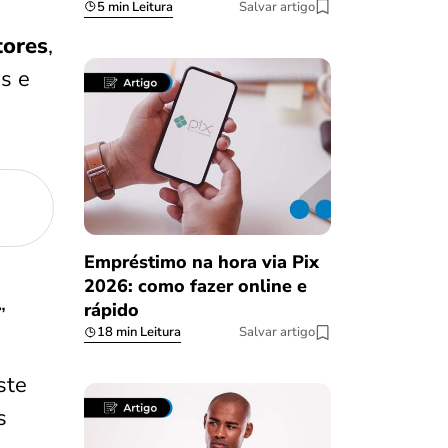
5 min Leitura
Salvar artigo
tores
,
s e
Empréstimo na hora via Pix
2026: como fazer online e
l
,
rápido
18 min Leitura
Salvar artigo
ste
s