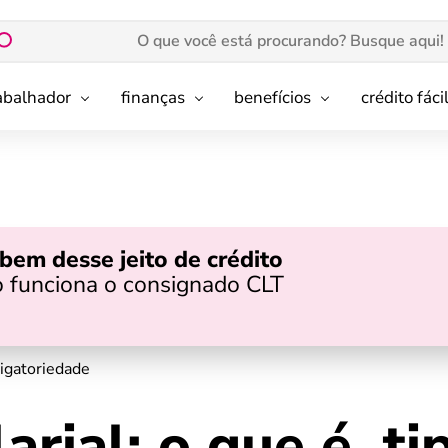
rabalhador
finanças
benefícios
crédito fáci
bem desse jeito de crédito
 funciona o consignado CLT
rigatoriedade
rial: o que é, ti