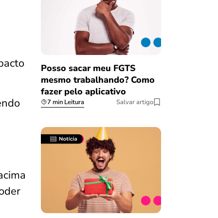
mpacto
Posso sacar meu FGTS
mesmo trabalhando? Como
fazer pelo aplicativo
endo
7 min Leitura
Salvar artigo
 acima
poder