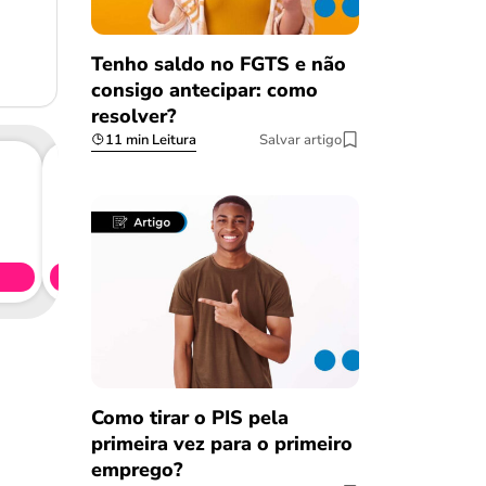
Tenho saldo no FGTS e não
consigo antecipar: como
resolver?
11 min Leitura
Salvar artigo
Consig
CL
Simule 
Como tirar o PIS pela
primeira vez para o primeiro
emprego?
Salvar Ferramenta