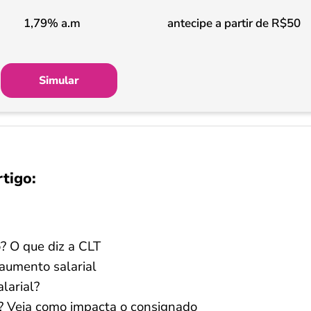
1,79% a.m
antecipe a partir de R$50
Simular
rtigo:
o? O que diz a CLT
aumento salarial
larial?
? Veja como impacta o consignado