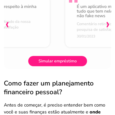
o respeito à minha
É um aplicativo mu
de
tudo que tem nele 
não fake news
‹
›
retirado da nossa
Comentário retirado 
 satisfação
pesquisa de satisfaçã
30/01/2023
Simular empréstimo
Como fazer um planejamento
financeiro pessoal?
Antes de começar, é preciso entender bem como
você e suas finanças estão atualmente e
onde