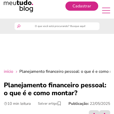
Cadastrar
Cadastrar
meutudo
guia do trabalhador
finanças
início
Planejamento financeiro pessoal: o que é e como m
benefícios
Planejamento financeiro pessoal:
o que é e como montar?
crédito fácil
10 min leitura
Publicação:
22/05/2025
Salvar artigo
últimas notícias