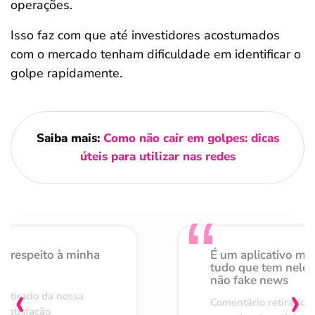
operações.
Isso faz com que até investidores acostumados
com o mercado tenham dificuldade em identificar o
golpe rapidamente.
Saiba mais:
Como não cair em golpes: dicas
úteis para utilizar nas redes
o respeito à minha
É um aplicativo mu
de
tudo que tem nele 
não fake news
‹
›
retirado da nossa
Comentário retirado 
 satisfação