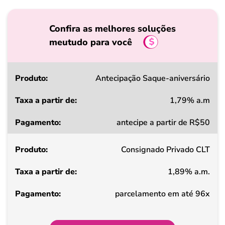
Confira as melhores soluções
meutudo para você
Produto
Antecipação Saque-aniversário
1,79% a.m
Taxa
antecipe a partir de R$50
a
partir
Consignado Privado CLT
de
1,89% a.m.
Pagamento
parcelamento em até 96x