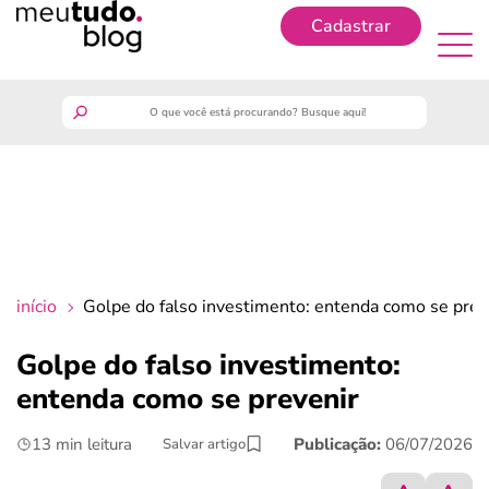
Cadastrar
Cadastrar
meutudo
guia do trabalhador
finanças
início
Golpe do falso investimento: entenda como se prev
benefícios
Golpe do falso investimento:
entenda como se prevenir
crédito fácil
13 min leitura
Publicação:
06/07/2026
Salvar artigo
últimas notícias