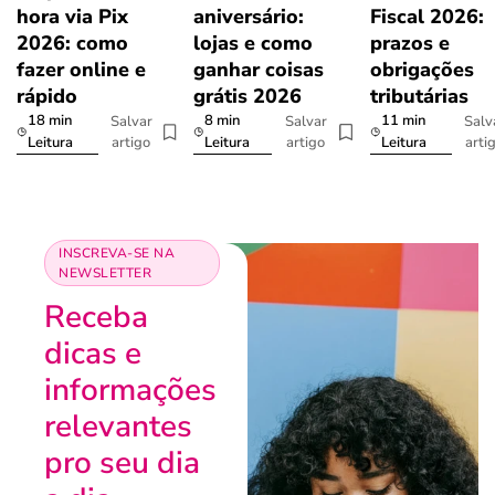
hora via Pix
aniversário:
Fiscal 2026:
2026: como
lojas e como
prazos e
fazer online e
ganhar coisas
obrigações
rápido
grátis 2026
tributárias
18 min
8 min
11 min
Salvar
Salvar
Salv
artigo
artigo
arti
Leitura
Leitura
Leitura
INSCREVA-SE NA
NEWSLETTER
Receba
dicas e
informações
relevantes
pro seu dia