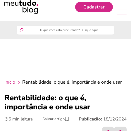
Cadastrar
Cadastrar
meutudo
guia do trabalhador
finanças
início
Rentabilidade: o que é, importância e onde usar
benefícios
Rentabilidade: o que é,
importância e onde usar
crédito fácil
5 min leitura
Publicação:
18/12/2024
Salvar artigo
últimas notícias