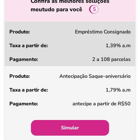
Confira as melhores soluções
meutudo para você
Produto
Empréstimo Consignado
1,39% a.m
Taxa
2 a 108 parcelas
a
partir
Antecipação Saque-aniversário
de
1,79% a.m
Pagamento
antecipe a partir de R$50
Simular