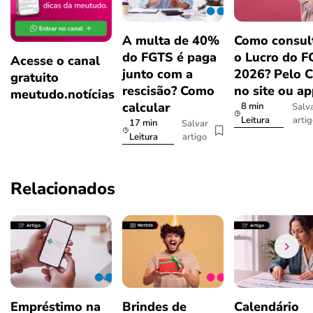
A multa de 40%
Como consul
do FGTS é paga
o Lucro do 
Acesse o canal
junto com a
2026? Pelo 
gratuito
rescisão? Como
no site ou a
meutudo.notícias
calcular
8 min
Salv
arti
Leitura
17 min
Salvar
artigo
Leitura
Relacionados
Empréstimo na
Brindes de
Calendário