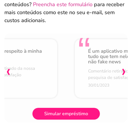
conteúdos?
Preencha este formulário
para receber
mais conteúdos como este no seu e-mail, sem
custos adicionais.
o respeito à minha
É um aplicativo mu
de
tudo que tem nele 
não fake news
‹
›
retirado da nossa
Comentário retirado 
 satisfação
pesquisa de satisfaçã
30/01/2023
Simular empréstimo