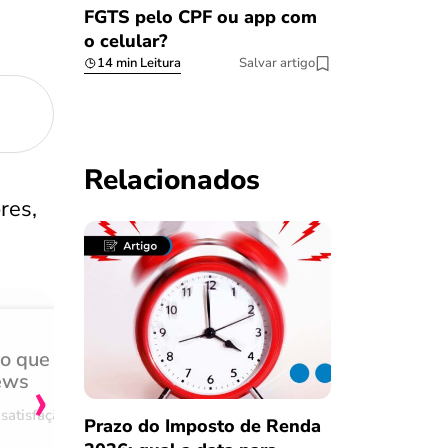
FGTS pelo CPF ou app com
o celular?
14 min Leitura
Salvar artigo
Relacionados
res,
do que
Achei muito rápido, sem 
›
ews
burocracia
satisfação
Comentário retirado da nossa pes
Prazo do Imposto de Renda
08/03/2023