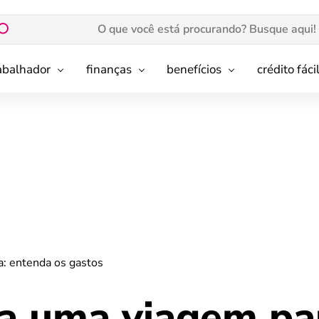
rabalhador
finanças
benefícios
crédito fáci
a: entenda os gastos
a uma viagem pa