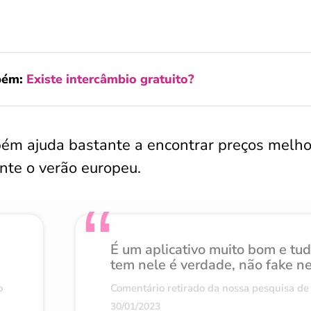
bém:
Existe intercâmbio gratuito?
ém ajuda bastante a encontrar preços melho
nte o verão europeu.
É um aplicativo muito bom e tu
tem nele é verdade, não fake n
o
Comentário retirado da nossa pesquisa de 
30/01/2023