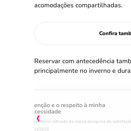
acomodações compartilhadas.
Confira tam
Reservar com antecedência tamb
principalmente no inverno e dura
Atenção e o respeito à minha
‹
necessidade
Comentário retirado da nossa pesquisa de satisfaçã
07/03/2023