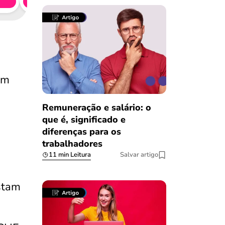
Simule 
em
Remuneração e salário: o
que é, significado e
diferenças para os
trabalhadores
11 min Leitura
Salvar artigo
stam