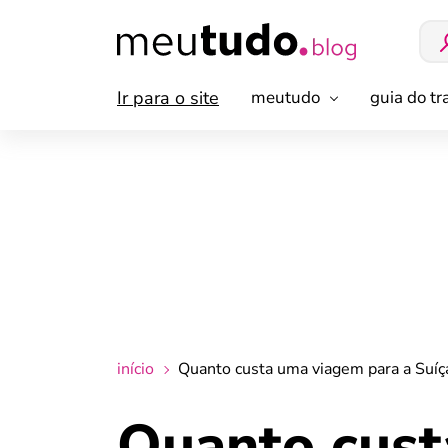
Ir para o site
meutudo
guia do t
início
Quanto custa uma viagem para a Suíç
Quanto cust