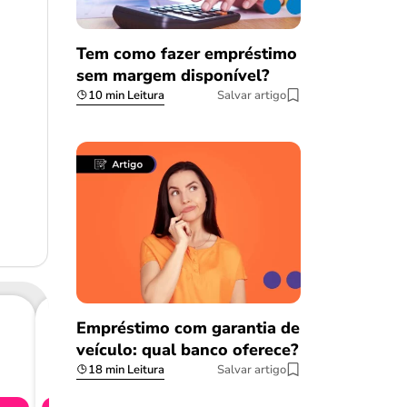
Tem como fazer empréstimo
sem margem disponível?
10 min Leitura
Salvar artigo
Empréstimo com garantia de
veículo: qual banco oferece?
Consig
18 min Leitura
Salvar artigo
CL
Salvar Ferramenta
Salvar Ferramenta