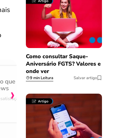
mais
o
Como consultar Saque-
Aniversário FGTS? Valores e
onde ver
9 min Leitura
Salvar artigo
do que
Achei muito rápido, sem 
›
ews
burocracia
satisfação
Comentário retirado da nossa pes
08/03/2023