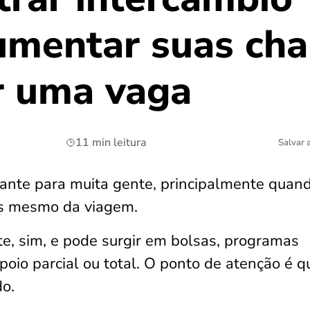
aumentar suas ch
r uma vaga
11 min leitura
Salvar 
tante para muita gente, principalmente quan
es mesmo da viagem.
te, sim, e pode surgir em bolsas, programas
oio parcial ou total. O ponto de atenção é q
do.