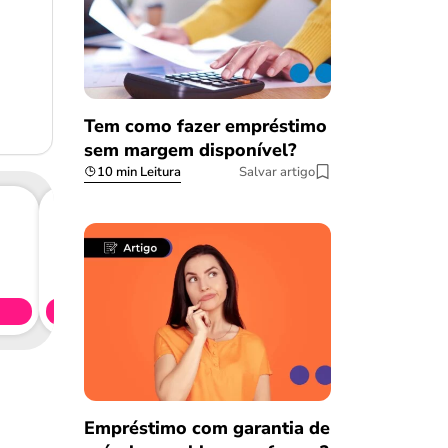
Tem como fazer empréstimo
sem margem disponível?
10 min Leitura
Salvar artigo
Consig
CL
Simule 
Empréstimo com garantia de
Salvar Ferramenta