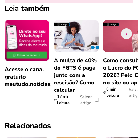
Leia também
A multa de 40%
Como consul
do FGTS é paga
o Lucro do 
Acesse o canal
junto com a
2026? Pelo 
gratuito
rescisão? Como
no site ou a
meutudo.notícias
calcular
8 min
Salv
arti
Leitura
17 min
Salvar
artigo
Leitura
Relacionados