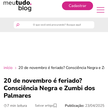
Cadastrar
Cadastrar
meutudo
guia do trabalhador
finanças
início
20 de novembro é feriado? Consciência Negra e Zu
benefícios
20 de novembro é feriado?
Consciência Negra e Zumbi dos
crédito fácil
Palmares
últimas notícias
7 min leitura
Publicação:
23/04/2025
Salvar artigo