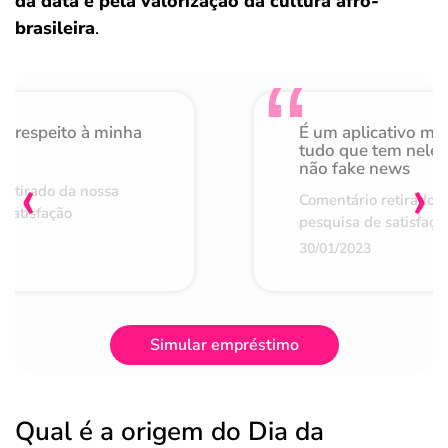
da data e pela valorização da cultura afro-
brasileira
.
o respeito à minha
É um aplicativo mu
de
tudo que tem nele 
não fake news
‹
›
retirado da nossa
Comentário retirado 
 satisfação
pesquisa de satisfaçã
30/01/2023
Simular empréstimo
Qual é a origem do Dia da