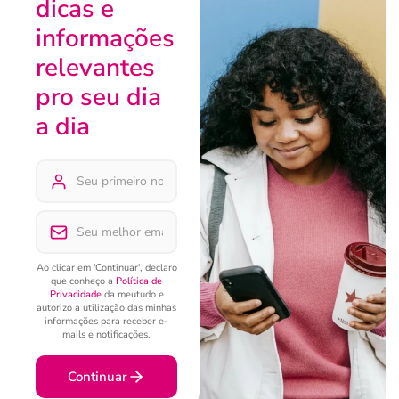
dicas e
informações
relevantes
pro seu dia
a dia
Ao clicar em 'Continuar', declaro
que conheço a
Política de
Privacidade
da meutudo e
autorizo a utilização das minhas
informações para receber e-
mails e notificações.
Continuar