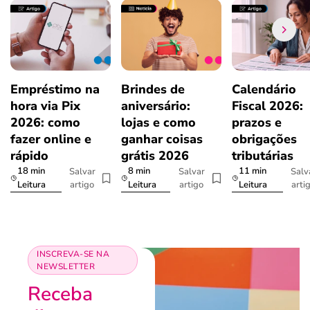
Empréstimo na
Brindes de
Calendário
hora via Pix
aniversário:
Fiscal 2026:
2026: como
lojas e como
prazos e
fazer online e
ganhar coisas
obrigações
rápido
grátis 2026
tributárias
18 min
8 min
11 min
Salvar
Salvar
Salv
artigo
artigo
arti
Leitura
Leitura
Leitura
INSCREVA-SE NA
NEWSLETTER
Receba